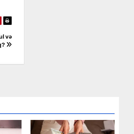
ul və
aq?