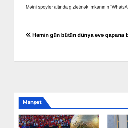
Mətni spoyler altında gizlətmək imkanının “Whats
Yazı
Həmin gün bütün dünya evə qapana b
naviqasiyası
Manşet