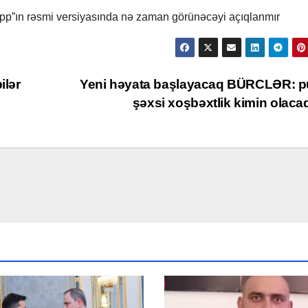
App”ın rəsmi versiyasında nə zaman görünəcəyi açıqlanmır
ilər
Yeni həyata başlayacaq BÜRCLƏR: p
şəxsi xoşbəxtlik kimin olac