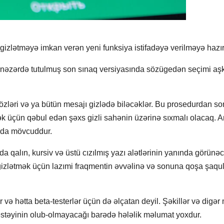
gizlətməyə imkan verən yeni funksiya istifadəyə verilməyə hazırl
ün nəzərdə tutulmuş son sınaq versiyasında sözügedən seçimi aş
sözləri və ya bütün mesajı gizlədə biləcəklər. Bu prosedurdan so
 üçün qəbul edən şəxs gizli sahənin üzərinə sıxmalı olacaq. A
m”da mövcuddur.
alın, kursiv və üstü cızılmış yazı alətlərinin yanında görünəc
gizlətmək üçün lazımi fraqmentin əvvəlinə və sonuna qoşa şaquli
 və hətta beta-testerlər üçün də əlçatan deyil. Şəkillər və digər
əstəyinin olub-olmayacağı barədə hələlik məlumat yoxdur.