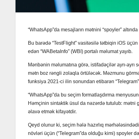
“WhatsApp”da mesajların mətnini “spoyler” altında 
Bu barədə “TestFlight” vasitəsilə tətbiqin iOS üç
edən “WABetaInfo” (WBI) portalı məlumat yayıb.
Mənbənin məlumatına görə, istifadəçilər ayrı-ayrı 
mətn boz rəngli zolaqla örtüləcək. Məzmunu görmək
funksiya 2021-ci ilin sonundan etibarən “Telegra
“WhatsApp”da bu seçim formatlaşdırma menyusunda q
Həmçinin sintaktik üsul da nəzərdə tutulub: mətni 
əlavə etmək kifayətdir.
Qeyd olunur ki, seçim hələ hazırlıq mərhələsindədir
növləri üçün (“Telegram”da olduğu kimi) spoyler d