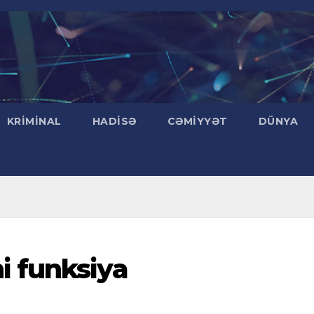
KRIMINAL
HADISƏ
CƏMIYYƏT
DÜNYA
 funksiya