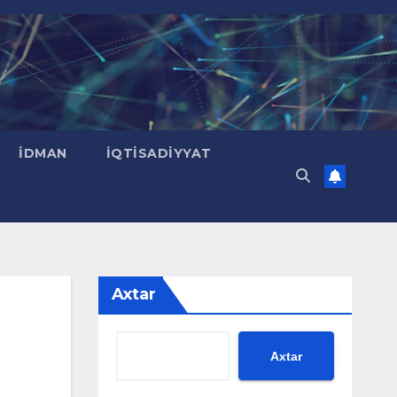
İDMAN
İQTISADIYYAT
Axtar
Axtar