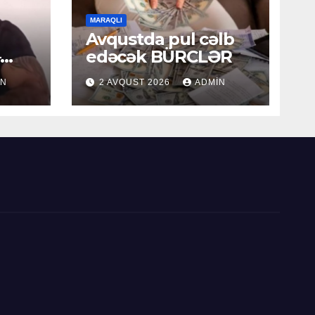
MARAQLI
Avqustda pul cəlb
–
edəcək BÜRCLƏR
IN
2 AVQUST 2026
ADMIN