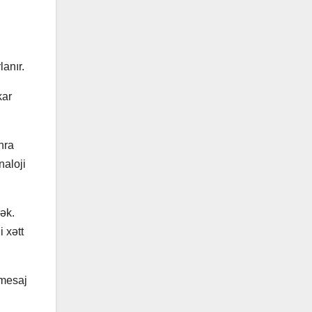
anır.
kar
nra
naloji
ək.
 xətt
 mesaj