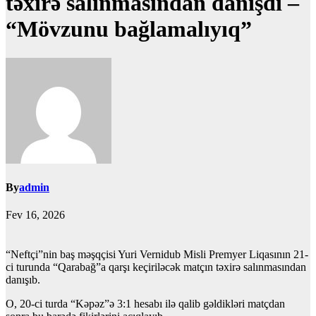
təxirə salınmasından danışdı –
“Mövzunu bağlamalıyıq”
By
admin
Fev 16, 2026
“Neftçi”nin baş məşqçisi Yuri Vernidub Misli Premyer Liqasının 21-
ci turunda “Qarabağ”a qarşı keçiriləcək matçın təxirə salınmasından
danışıb.
O, 20-ci turda “Kəpəz”ə 3:1 hesabı ilə qalib gəldikləri matçdan