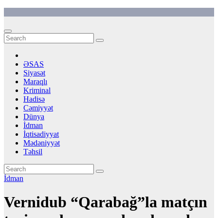
Skip
to
content
ƏSAS
Siyasət
Maraqlı
Kriminal
Hadisə
Cəmiyyət
Dünya
İdman
İqtisadiyyat
Mədəniyyət
Təhsil
İdman
Vernidub “Qarabağ”la matçın