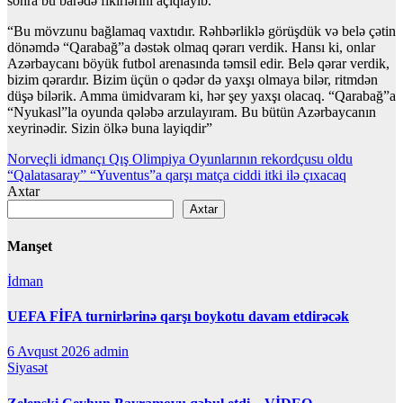
sonra bu barədə fikirlərini açıqlayıb.
“Bu mövzunu bağlamaq vaxtıdır. Rəhbərliklə görüşdük və belə çətin
dönəmdə “Qarabağ”a dəstək olmaq qərarı verdik. Hansı ki, onlar
Azərbaycanı böyük futbol arenasında təmsil edir. Belə qərar verdik,
bizim qərardır. Bizim üçün o qədər də yaxşı olmaya bilər, ritmdən
düşə bilərik. Amma ümidvaram ki, hər şey yaxşı olacaq. “Qarabağ”a
“Nyukasl”la oyunda qələbə arzulayıram. Bu bütün Azərbaycanın
xeyrinədir. Sizin ölkə buna layiqdir”
Yazı
Norveçli idmançı Qış Olimpiya Oyunlarının rekordçusu oldu
“Qalatasaray” “Yuventus”a qarşı matça ciddi itki ilə çıxacaq
naviqasiyası
Axtar
Axtar
Manşet
İdman
UEFA FİFA turnirlərinə qarşı boykotu davam etdirəcək
6 Avqust 2026
admin
Siyasət