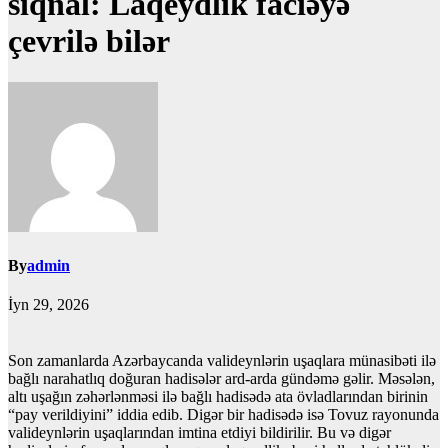
siqnal: Laqeydlik faciəyə
çevrilə bilər
By
admin
İyn 29, 2026
Son zamanlarda Azərbaycanda valideynlərin uşaqlara münasibəti ilə
bağlı narahatlıq doğuran hadisələr ard-arda gündəmə gəlir. Məsələn,
altı uşağın zəhərlənməsi ilə bağlı hadisədə ata övladlarından birinin
“pay verildiyini” iddia edib. Digər bir hadisədə isə Tovuz rayonunda
valideynlərin uşaqlarından imtina etdiyi bildirilir. Bu və digər