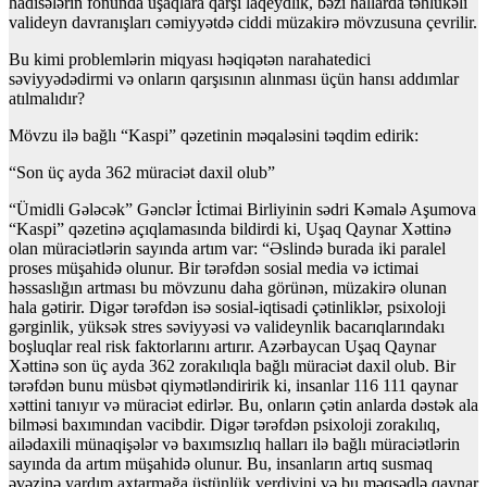
hadisələrin fonunda uşaqlara qarşı laqeydlik, bəzi hallarda təhlükəli
valideyn davranışları cəmiyyətdə ciddi müzakirə mövzusuna çevrilir.
Bu kimi problemlərin miqyası həqiqətən narahatedici
səviyyədədirmi və onların qarşısının alınması üçün hansı addımlar
atılmalıdır?
Mövzu ilə bağlı “Kaspi” qəzetinin məqaləsini təqdim edirik:
“Son üç ayda 362 müraciət daxil olub”
“Ümidli Gələcək” Gənclər İctimai Birliyinin sədri Kəmalə Aşumova
“Kaspi” qəzetinə açıqlamasında bildirdi ki, Uşaq Qaynar Xəttinə
olan müraciətlərin sayında artım var: “Əslində burada iki paralel
proses müşahidə olunur. Bir tərəfdən sosial media və ictimai
həssaslığın artması bu mövzunu daha görünən, müzakirə olunan
hala gətirir. Digər tərəfdən isə sosial-iqtisadi çətinliklər, psixoloji
gərginlik, yüksək stres səviyyəsi və valideynlik bacarıqlarındakı
boşluqlar real risk faktorlarını artırır. Azərbaycan Uşaq Qaynar
Xəttinə son üç ayda 362 zorakılıqla bağlı müraciət daxil olub. Bir
tərəfdən bunu müsbət qiymətləndiririk ki, insanlar 116 111 qaynar
xəttini tanıyır və müraciət edirlər. Bu, onların çətin anlarda dəstək ala
bilməsi baxımından vacibdir. Digər tərəfdən psixoloji zorakılıq,
ailədaxili münaqişələr və baxımsızlıq halları ilə bağlı müraciətlərin
sayında da artım müşahidə olunur. Bu, insanların artıq susmaq
əvəzinə yardım axtarmağa üstünlük verdiyini və bu məqsədlə qaynar