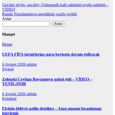
Yazı
Gecələr söyüş, səs-küy: Qalmaqallı kafe sakinləri ayağa qaldırdı –
VİDEO
naviqasiyası
Ramin Nurəhmədova agentlikdə vəzifə verildi
Axtar
Axtar
Manşet
İdman
UEFA FİFA turnirlərinə qarşı boykotu davam etdirəcək
6 Avqust 2026
admin
Siyasət
Zelenski Ceyhun Bayramovu qəbul etdi – VİDEO –
YENİLƏNİB
6 Avqust 2026
admin
Kriminal
Elvinin öldüyü qətlin detalları – Atası anasını bıçaqlamaq
istəyirmiş