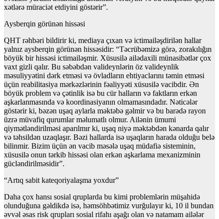
xətlərə müraciət etdiyini göstərir”.
Aysberqin görünən hissəsi
QHT rəhbəri bildirir ki, mediaya çıxan və ictimailəşdirilən hallar
yalnız aysberqin görünən hissəsidir: “Təcrübəmizə görə, zorakılığın
böyük bir hissəsi ictimailəşmir. Xüsusilə ailədaxili münasibətlər çox
vaxt gizli qalır. Bu səbəbdən valideynlərin öz valideynlik
məsuliyyətini dərk etməsi və övladların ehtiyaclarını təmin etməsi
üçün reabilitasiya mərkəzlərinin fəaliyyəti xüsusilə vacibdir. Ən
böyük problem və çətinlik isə bu cür halların və faktların erkən
aşkarlanmasında və koordinasiyanın olmamasındadır. Nəticələr
göstərir ki, bəzən uşaq aylarla məktəbə gəlmir və bu barədə rayon
üzrə müvafiq qurumlar məlumatlı olmur. Ailənin ümumi
qiymətləndirilməsi aparılmır ki, uşaq niyə məktəbdən kənarda qalır
və təhsildən uzaqlaşır. Bəzi hallarda isə uşaqların harada olduğu belə
bilinmir. Bizim üçün ən vacib məsələ uşaq müdafiə sisteminin,
xüsusilə onun tərkib hissəsi olan erkən aşkarlama mexanizminin
gücləndirilməsidir”.
“Artıq sabit kateqoriyalaşma yoxdur”
Daha çox hansı sosial qruplarda bu kimi problemlərin müşahidə
olunduğuna gəldikdə isə, həmsöhbətimiz vurğulayır ki, 10 il bundan
əvvəl əsas risk qrupları sosial rifahı aşağı olan və natamam ailələr