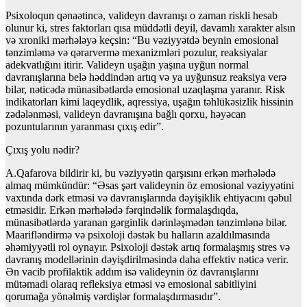
Psixoloqun qənaətincə, valideyn davranışı o zaman riskli hesab
olunur ki, stres faktorları qısa müddətli deyil, davamlı xarakter alsın
və xroniki mərhələyə keçsin: “Bu vəziyyətdə beynin emosional
tənzimləmə və qərarvermə mexanizmləri pozulur, reaksiyalar
adekvatlığını itirir. Valideyn uşağın yaşına uyğun normal
davranışlarına belə həddindən artıq və ya uyğunsuz reaksiya verə
bilər, nəticədə münasibətlərdə emosional uzaqlaşma yaranır. Risk
indikatorları kimi laqeydlik, aqressiya, uşağın təhlükəsizlik hissinin
zədələnməsi, valideyn davranışına bağlı qorxu, həyəcan
pozuntularının yaranması çıxış edir”.
Çıxış yolu nədir?
A.Qafarova bildirir ki, bu vəziyyətin qarşısını erkən mərhələdə
almaq mümkündür: “Əsas şərt valideynin öz emosional vəziyyətini
vaxtında dərk etməsi və davranışlarında dəyişiklik ehtiyacını qəbul
etməsidir. Erkən mərhələdə fərqindəlik formalaşdıqda,
münasibətlərdə yaranan gərginlik dərinləşmədən tənzimlənə bilər.
Maarifləndirmə və psixoloji dəstək bu halların azaldılmasında
əhəmiyyətli rol oynayır. Psixoloji dəstək artıq formalaşmış stres və
davranış modellərinin dəyişdirilməsində daha effektiv nəticə verir.
Ən vacib profilaktik addım isə valideynin öz davranışlarını
mütəmadi olaraq refleksiya etməsi və emosional sabitliyini
qorumağa yönəlmiş vərdişlər formalaşdırmasıdır”.