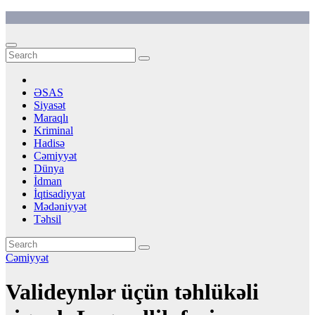
Skip
to
content
ƏSAS
Siyasət
Maraqlı
Kriminal
Hadisə
Cəmiyyət
Dünya
İdman
İqtisadiyyat
Mədəniyyət
Təhsil
Cəmiyyət
Valideynlər üçün təhlükəli