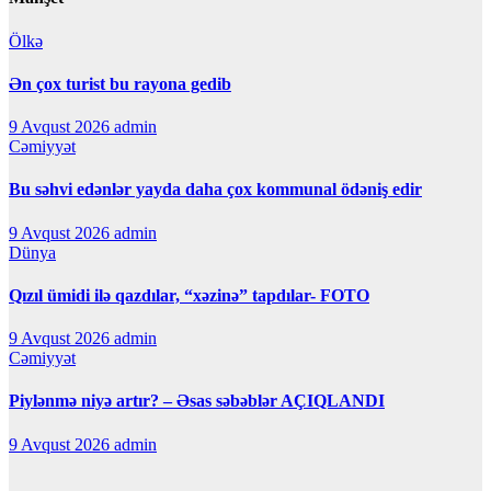
Ölkə
Ən çox turist bu rayona gedib
9 Avqust 2026
admin
Cəmiyyət
Bu səhvi edənlər yayda daha çox kommunal ödəniş edir
9 Avqust 2026
admin
Dünya
Qızıl ümidi ilə qazdılar, “xəzinə” tapdılar- FOTO
9 Avqust 2026
admin
Cəmiyyət
Piylənmə niyə artır? – Əsas səbəblər AÇIQLANDI
9 Avqust 2026
admin