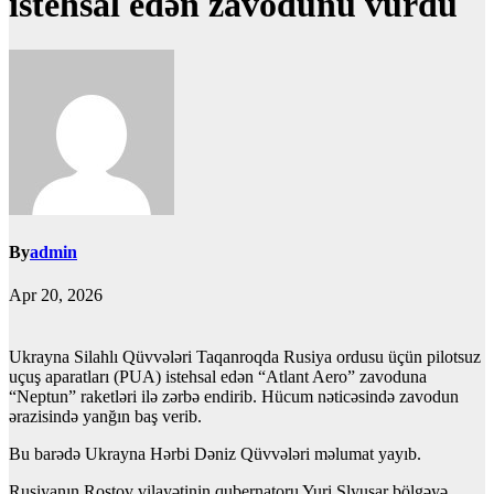
istehsal edən zavodunu vurdu
By
admin
Apr 20, 2026
Ukrayna Silahlı Qüvvələri Taqanroqda Rusiya ordusu üçün pilotsuz
uçuş aparatları (PUA) istehsal edən “Atlant Aero” zavoduna
“Neptun” raketləri ilə zərbə endirib. Hücum nəticəsində zavodun
ərazisində yanğın baş verib.
Bu barədə Ukrayna Hərbi Dəniz Qüvvələri məlumat yayıb.
Rusiyanın Rostov vilayətinin qubernatoru Yuri Slyusar bölgəyə