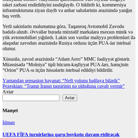
raket zərbəsi endirildiyini təsdiqləyib. O bildirib ki, kommersiya
infrastrukturuna ziyan dəyib və anbar sahələrinin ərazisində yanğın
baş verib.
Yerli sakinlərin məlumatına görə, Taqanroq Avtomobil Zavodu
hədəfə alınıb. Əvvəllər burada müxtəlif markalara məxsus minik və
yük avtomobilləri yığılırdı. Lakin son vaxtlar maliyyə problemləri ilə
əlaqədar zavodun ərazisində Rusiya ordusu üçün PUA-lar istehsal
olunur.
Xüsusilə, zavod ərazisində “Atlant Aero” MMC fəaliyyət göstərir.
Müəssisədə “Molniya” tipli hücum-kəşfiyyat PUA-ları, həmçinin
“Orion” PUA-sı üçün hissələrin istehsal edildiyi bildirilir.
Yazı
Yəməndən sensasion bəyanat: “Neft yolunu bağlaya bilərik”
Pezeşkian: “Tramp İranın təqsirinin nə olduğuna cavab vermir”
naviqasiyası
Axtar
Axtar
Manşet
İdman
UEFA FİFA turnirlərinə qarşı boykotu davam etdirəcək