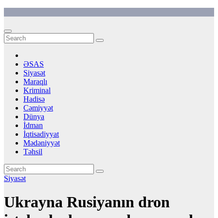
Skip
to
content
ƏSAS
Siyasət
Maraqlı
Kriminal
Hadisə
Cəmiyyət
Dünya
İdman
İqtisadiyyat
Mədəniyyət
Təhsil
Siyasət
Ukrayna Rusiyanın dron