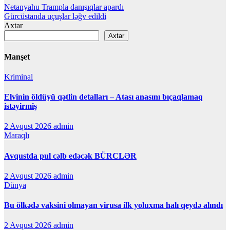
Yazı
Netanyahu Trampla danışıqlar apardı
Gürcüstanda uçuşlar ləğv edildi
naviqasiyası
Axtar
Axtar
Manşet
Kriminal
Elvinin öldüyü qətlin detalları – Atası anasını bıçaqlamaq
istəyirmiş
2 Avqust 2026
admin
Maraqlı
Avqustda pul cəlb edəcək BÜRCLƏR
2 Avqust 2026
admin
Dünya
Bu ölkədə vaksini olmayan virusa ilk yoluxma halı qeydə alındı
2 Avqust 2026
admin