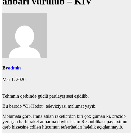
anbarı vurulub – KİV
By
admin
Mar 1, 2026
Tehranın qərbində güclü partlayış səsi eşidilib.
Bu barədə “Əl-Hədət” televiziyası məlumat yayıb.
Məlumata görə, İrana atılan raketlərdən biri çox güman ki, ərazidə
yerləşən hərbi raket anbarına dəyib. İslam Respublikası paytaxtının
qərb hissəsinə edilən hücumun təfərrüatları hələlik açıqlanmayıb.