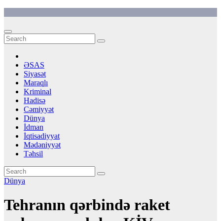
Skip
to
content
ƏSAS
Siyasət
Maraqlı
Kriminal
Hadisə
Cəmiyyət
Dünya
İdman
İqtisadiyyat
Mədəniyyət
Təhsil
Dünya
Tehranın qərbində raket