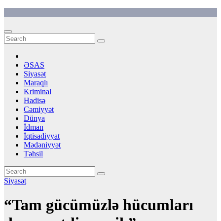
Skip
to
content
ƏSAS
Siyasət
Maraqlı
Kriminal
Hadisə
Cəmiyyət
Dünya
İdman
İqtisadiyyat
Mədəniyyət
Təhsil
Siyasət
“Tam gücümüzlə hücumları