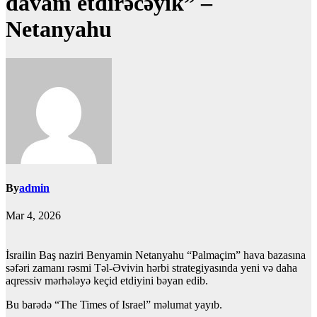
davam etdirəcəyik” –
Netanyahu
By
admin
Mar 4, 2026
İsrailin Baş naziri Benyamin Netanyahu “Palmaçim” hava bazasına
səfəri zamanı rəsmi Təl-Əvivin hərbi strategiyasında yeni və daha
aqressiv mərhələyə keçid etdiyini bəyan edib.
Bu barədə “The Times of Israel” məlumat yayıb.