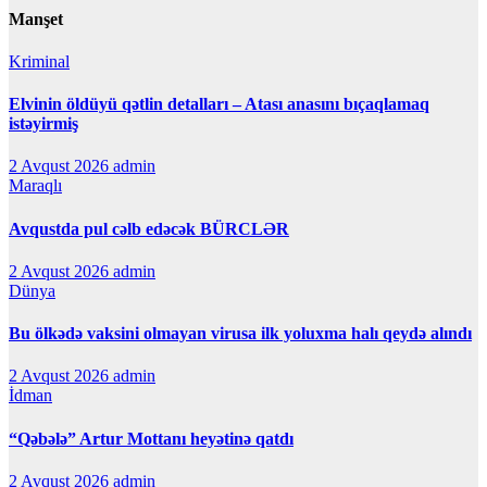
Manşet
Kriminal
Elvinin öldüyü qətlin detalları – Atası anasını bıçaqlamaq
istəyirmiş
2 Avqust 2026
admin
Maraqlı
Avqustda pul cəlb edəcək BÜRCLƏR
2 Avqust 2026
admin
Dünya
Bu ölkədə vaksini olmayan virusa ilk yoluxma halı qeydə alındı
2 Avqust 2026
admin
İdman
“Qəbələ” Artur Mottanı heyətinə qatdı
2 Avqust 2026
admin