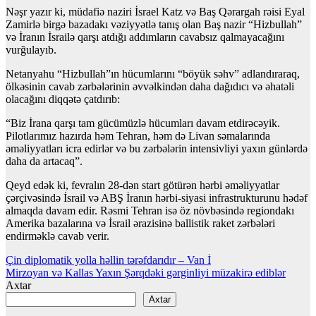
Nəşr yazır ki, müdafiə naziri İsrael Katz və Baş Qərargah rəisi Eyal
Zamirlə birgə bazadakı vəziyyətlə tanış olan Baş nazir “Hizbullah”
və İranın İsrailə qarşı atdığı addımların cavabsız qalmayacağını
vurğulayıb.
Netanyahu “Hizbullah”ın hücumlarını “böyük səhv” adlandıraraq,
ölkəsinin cavab zərbələrinin əvvəlkindən daha dağıdıcı və əhatəli
olacağını diqqətə çatdırıb:
“Biz İrana qarşı tam gücümüzlə hücumları davam etdirəcəyik.
Pilotlarımız hazırda həm Tehran, həm də Livan səmalarında
əməliyyatları icra edirlər və bu zərbələrin intensivliyi yaxın günlərdə
daha da artacaq”.
Qeyd edək ki, fevralın 28-dən start götürən hərbi əməliyyatlar
çərçivəsində İsrail və ABŞ İranın hərbi-siyasi infrastrukturunu hədəf
almaqda davam edir. Rəsmi Tehran isə öz növbəsində regiondakı
Amerika bazalarına və İsrail ərazisinə ballistik raket zərbələri
endirməklə cavab verir.
Yazı
Çin diplomatik yolla həllin tərəfdarıdır – Van İ
Mirzoyan və Kallas Yaxın Şərqdəki gərginliyi müzakirə ediblər
naviqasiyası
Axtar
Axtar