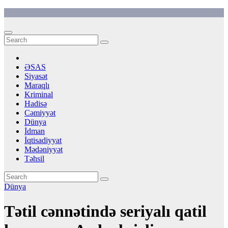
Skip
to
content
ƏSAS
Siyasət
Maraqlı
Kriminal
Hadisə
Cəmiyyət
Dünya
İdman
İqtisadiyyat
Mədəniyyət
Təhsil
Dünya
Tətil cənnətində seriyalı qatil