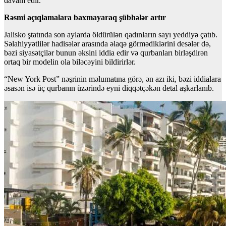
davam edir.
Rəsmi açıqlamalara baxmayaraq şübhələr artır
Jalisko ştatında son aylarda öldürülən qadınların sayı yeddiyə çatıb.
Səlahiyyətlilər hadisələr arasında əlaqə görmədiklərini desələr də,
bəzi siyasətçilər bunun əksini iddia edir və qurbanları birləşdirən
ortaq bir modelin ola biləcəyini bildirirlər.
“New York Post” nəşrinin məlumatına görə, ən azı iki, bəzi iddialara
əsasən isə üç qurbanın üzərində eyni diqqətçəkən detal aşkarlanıb.