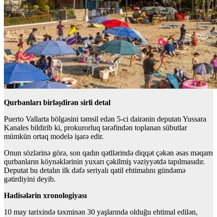
Qurbanları birləşdirən sirli detal
Puerto Vallarta bölgəsini təmsil edən 5-ci dairənin deputatı Yussara
Kanales bildirib ki, prokurorluq tərəfindən toplanan sübutlar
mümkün ortaq modelə işarə edir.
Onun sözlərinə görə, son qadın qətllərində diqqət çəkən əsas məqam
qurbanların köynəklərinin yuxarı çəkilmiş vəziyyətdə tapılmasıdır.
Deputat bu detalın ilk dəfə seriyalı qatil ehtimalını gündəmə
gətirdiyini deyib.
Hadisələrin xronologiyası
10 may tarixində təxminən 30 yaşlarında olduğu ehtimal edilən,