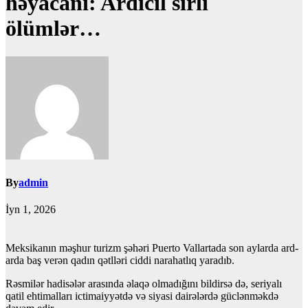
həyacanı: Ardıcıl sirli
ölümlər…
By
admin
İyn 1, 2026
Meksikanın məşhur turizm şəhəri Puerto Vallartada son aylarda ard-
arda baş verən qadın qətlləri ciddi narahatlıq yaradıb.
Rəsmilər hadisələr arasında əlaqə olmadığını bildirsə də, seriyalı
qatil ehtimalları ictimaiyyətdə və siyasi dairələrdə güclənməkdə