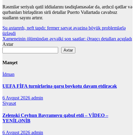
Rəsmilər seriyalı qatil iddialarını təsdiqləməsələr də, ardıcıl qətllər və
qurbanları birləşdirən sirli detallar Puerto Vallartada cavabsız
sualların sayını artırır.
Yazı
Su axtarırdı, neft tapdı: fermer sərvət əvəzinə böyük problemlərlə
üzləşdi
naviqasiyası
Xameneinin ölümündən əvvəlki son saatlar: Əraqçı detalları açıqladı
Axtar
Axtar
Manşet
İdman
UEFA FİFA turnirlərinə qarşı boykotu davam etdirəcək
6 Avqust 2026
admin
Siyasət
Zelenski Ceyhun Bayramovu qəbul etdi – VİDEO –
YENİLƏNİB
6 Avqust 2026
admin