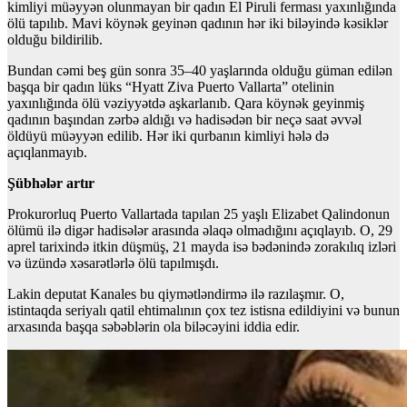
kimliyi müəyyən olunmayan bir qadın El Piruli ferması yaxınlığında
ölü tapılıb. Mavi köynək geyinən qadının hər iki biləyində kəsiklər
olduğu bildirilib.
Bundan cəmi beş gün sonra 35–40 yaşlarında olduğu güman edilən
başqa bir qadın lüks “Hyatt Ziva Puerto Vallarta” otelinin
yaxınlığında ölü vəziyyətdə aşkarlanıb. Qara köynək geyinmiş
qadının başından zərbə aldığı və hadisədən bir neçə saat əvvəl
öldüyü müəyyən edilib. Hər iki qurbanın kimliyi hələ də
açıqlanmayıb.
Şübhələr artır
Prokurorluq Puerto Vallartada tapılan 25 yaşlı Elizabet Qalindonun
ölümü ilə digər hadisələr arasında əlaqə olmadığını açıqlayıb. O, 29
aprel tarixində itkin düşmüş, 21 mayda isə bədənində zorakılıq izləri
və üzündə xəsarətlərlə ölü tapılmışdı.
Lakin deputat Kanales bu qiymətləndirmə ilə razılaşmır. O,
istintaqda seriyalı qatil ehtimalının çox tez istisna edildiyini və bunun
arxasında başqa səbəblərin ola biləcəyini iddia edir.