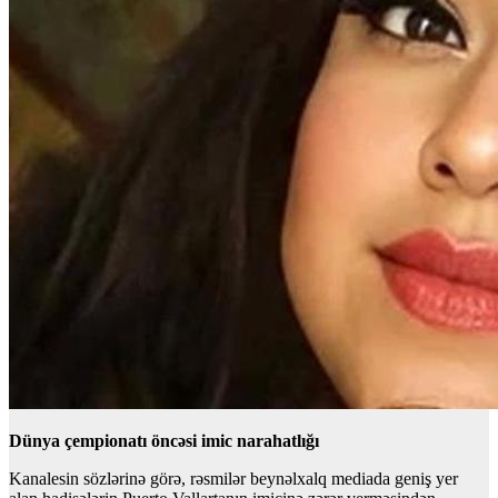
Dünya çempionatı öncəsi imic narahatlığı
Kanalesin sözlərinə görə, rəsmilər beynəlxalq mediada geniş yer