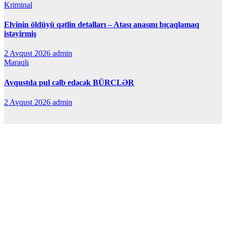
Kriminal
Elvinin öldüyü qətlin detalları – Atası anasını bıçaqlamaq
istəyirmiş
2 Avqust 2026
admin
Maraqlı
Avqustda pul cəlb edəcək BÜRCLƏR
2 Avqust 2026
admin