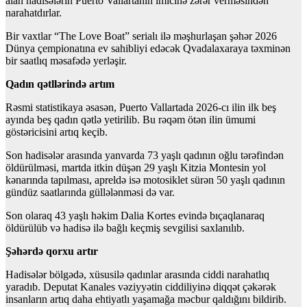
alan hadisələrin Puerto Vallartanın imicinə zərər verməsindən
narahatdırlar.
Bir vaxtlar “The Love Boat” serialı ilə məşhurlaşan şəhər 2026
Dünya çempionatına ev sahibliyi edəcək Qvadalaxaraya təxminən
bir saatlıq məsafədə yerləşir.
Qadın qətllərində artım
Rəsmi statistikaya əsasən, Puerto Vallartada 2026-cı ilin ilk beş
ayında beş qadın qətlə yetirilib. Bu rəqəm ötən ilin ümumi
göstəricisini artıq keçib.
Son hadisələr arasında yanvarda 73 yaşlı qadının oğlu tərəfindən
öldürülməsi, martda itkin düşən 29 yaşlı Kitzia Montesin yol
kənarında tapılması, apreldə isə motosiklet sürən 50 yaşlı qadının
gündüz saatlarında güllələnməsi də var.
Son olaraq 43 yaşlı həkim Dalia Kortes evində bıçaqlanaraq
öldürülüb və hadisə ilə bağlı keçmiş sevgilisi saxlanılıb.
Şəhərdə qorxu artır
Hadisələr bölgədə, xüsusilə qadınlar arasında ciddi narahatlıq
yaradıb. Deputat Kanales vəziyyətin ciddiliyinə diqqət çəkərək
insanların artıq daha ehtiyatlı yaşamağa məcbur qaldığını bildirib.