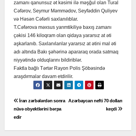
zamanı qanunsuz ət kəsimi ilə məşğul olan Tural
Cəfərov, Seymur Məmmədov, Seyfəddin Quliyev
və Həsən Cəfərli saxlanılıblar.
T.Cəfərova məxsus yarımtikiliyə baxış zamanı
çəkisi 146 kiloqram olan qidaya yararsız at əti
aşkarlanıb. Saxlanılanlar yararsız at ətini mal əti
adı altında Bakı şəhərinə apararaq orada satmaq
niyyətində olduqlarını bildiriblər.
Faktla bağlı Tərtər Rayon Polis Şöbəsində
araşdırmalar davam etdirilir.
Yazı
İran zərbələrdən sonra
Azərbaycan nefti 70 dolları
nüvə obyektlərini bərpa
keçdi
naviqasiyası
edir