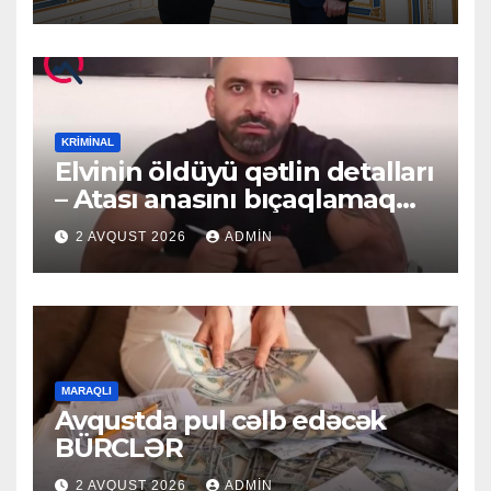
KRIMINAL
Elvinin öldüyü qətlin detalları
– Atası anasını bıçaqlamaq
istəyirmiş
2 AVQUST 2026
ADMIN
MARAQLI
Avqustda pul cəlb edəcək
BÜRCLƏR
2 AVQUST 2026
ADMIN