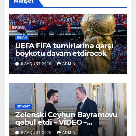
Manşet
İDMAN
UEFA FİFA turnirlərinə qarşı
boykotu davam etdirəcək
6 AVQUST 2026
ADMIN
SIYASƏT
Zelenski Ceyhun Bayramovu
qəbul etdi – VİDEO –
YENİLƏNİB
6 AVQUST 2026
ADMIN