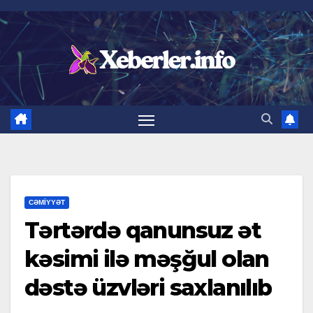
Skip
to
content
CƏMIYYƏT
Tərtərdə qanunsuz ət
kəsimi ilə məşğul olan
dəstə üzvləri saxlanılıb