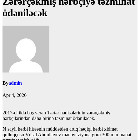
Zərərçəkmiş hərbçiyə təzminat
ödəniləcək
By
admin
Apr 4, 2026
2017-ci ildə baş verən Tərtər hadisələrinin zərərçəkmiş
hərbçilərindən daha birinə təzminat ödəniləcək.
N saylı hərbi hissənin müddətdən artıq həqiqi hərbi xidmət
qulluqçusu Vüsal Abdullayev mənəvi ziyana görə 300 min manat