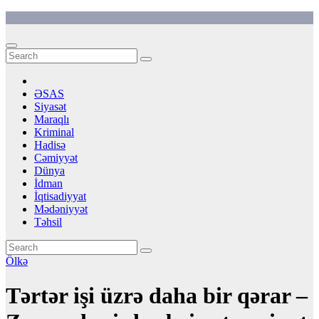
Skip
to
content
ƏSAS
Siyasət
Maraqlı
Kriminal
Hadisə
Cəmiyyət
Dünya
İdman
İqtisadiyyat
Mədəniyyət
Təhsil
Ölkə
Tərtər işi üzrə daha bir qərar –