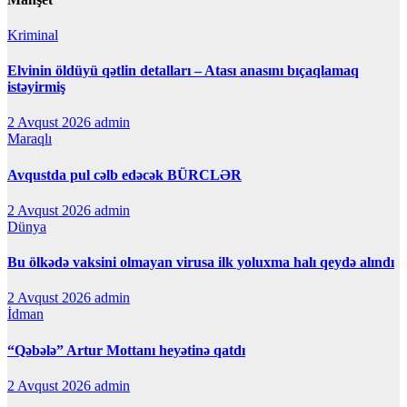
Kriminal
Elvinin öldüyü qətlin detalları – Atası anasını bıçaqlamaq
istəyirmiş
2 Avqust 2026
admin
Maraqlı
Avqustda pul cəlb edəcək BÜRCLƏR
2 Avqust 2026
admin
Dünya
Bu ölkədə vaksini olmayan virusa ilk yoluxma halı qeydə alındı
2 Avqust 2026
admin
İdman
“Qəbələ” Artur Mottanı heyətinə qatdı
2 Avqust 2026
admin