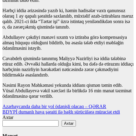
təzminat tələb edib.
Hərbçi iddia ərizəsində yazıb ki, həmin hadisələr vaxtı qanunsuz
olaraq 1 ay qapalı şəraitdə saxlanılıb, müxtəlif əzab-iztirablara məruz
qalıb. 2021-ci ildə “Tərtər işi” üzrə istintaq yeniləndikdən sonra isə
o, da zərərçəkmiş qismində tanınıb.
Abdullayev çəkdiyi mənəvi sıxıntı və iztiraba görə kompensasiya
almaq hüququ olduğuni bildirib, bu əsasla tələb etdiyi məbləğin
ödənilməsini istəyib.
Cavabdeh qismində tanınmış Maliyyə Nazirliyi isə iddia tələbinə
etiraz edib. Əvvəlki hallarda olduğu kimi, bu dəfə də etirazını iddiaçı
hərbçinin nazirliyin hərəkətləri nəticəsində zərər çəkmədiyini
bildirməklə əsaslandırıb.
Nəsimi Rayon Məhkəməsi yekunda iddianı qismən təmin edib.
Vüsal Abdullayevə vəkil xərcləri ilə birlikdə 16 min manat təzminat
ödənilməsinə qərar verilib.
Yazı
Azərbaycanda daha bir yol ödənişli olacaq – QƏRAR
BDYPİ dumanlı hava şəraiti ilə bağlı sürücülərə müraciət etdi
naviqasiyası
Axtar
Axtar
Manşet