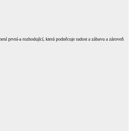
 první-a rozhodující, která podněcuje radost a zábavu a zároveň