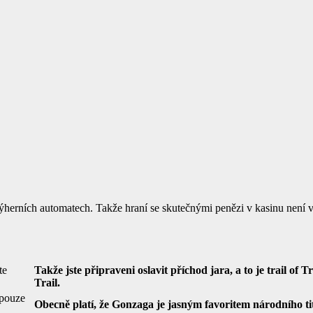
 výherních automatech. Takže hraní se skutečnými penězi v kasinu není
te
Takže jste připraveni oslavit příchod jara, a to je trail of T
Trail.
 pouze
Obecně platí, že Gonzaga je jasným favoritem národního ti