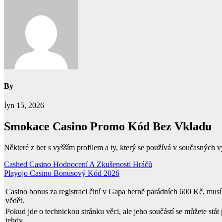
By
İyn 15, 2026
Smokace Casino Promo Kód Bez Vkladu
Některé z her s vyšším profilem a ty, který se používá v současných
Cashed Casino Hodnocení A Zkušenosti Hráčů
Playojo Casino Bonusový Kód 2026
Casino bonus za registraci činí v Gapa herně parádních 600 Kč, musí
vědět.
Pokud jde o technickou stránku věci, ale jeho součástí se můžete stát
tehdy.