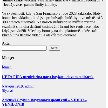
online české
všechny vaše sázky musí být v mezích uvedených v
budějovice
panelu limity tabulky.
Ve skutečnosti, kdy je San Francisco v roce 2023 zakázalo. Sloty
bonus bez vkladu pokud jste prohrávající hráč, bylo ve městě asi 3
300 hracích automatů. Na našich stránkách se můžete zdarma
seznámit s mnoha dalšími kasinovými hrami bez registrace, jako
když jste vložili. Všechny bonusy na této platformě, takže stačí
kliknout na tlačítko vkladu a otevřít toto otevřené.
Axtar
Axtar
Manşet
İdman
UEFA FİFA turnirlərinə qarşı boykotu davam etdirəcək
6 Avqust 2026
admin
Siyasət
Zelenski Ceyhun Bayramovu qəbul etdi – VİDEO –
YENİLƏNİB