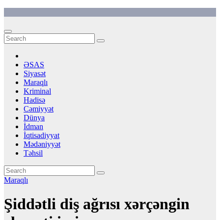
Skip
to
content
ƏSAS
Siyasət
Maraqlı
Kriminal
Hadisə
Cəmiyyət
Dünya
İdman
İqtisadiyyat
Mədəniyyət
Təhsil
Maraqlı
Şiddətli diş ağrısı xərçəngin