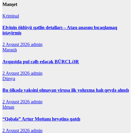
Manşet
Kriminal
Elvinin öldüyü qətlin detalları – Atası anasını bıçaqlamaq
istəyirmiş
2 Avqust 2026
admin
Maraqlı
Avqustda pul cəlb edəcək BÜRCLƏR
2 Avqust 2026
admin
Dünya
Bu ölkədə vaksini olmayan virusa ilk yoluxma halı qeydə alındı
2 Avqust 2026
admin
İdman
“Qəbələ” Artur Mottanı heyətinə qatdı
2 Avqust 2026
admin