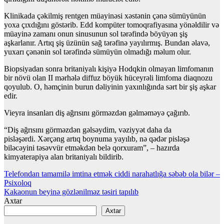
Klinikada çəkilmiş rentgen müayinəsi xəstənin çənə sümüyünün
yoxa çıxdığını göstərib. Edd kompüter tomoqrafiyasına yönəldilir və
müayinə zamanı onun sinusunun sol tərəfində böyüyən şiş
aşkarlanır. Artıq şiş üzünün sağ tərəfinə yayılırmış. Bundan əlavə,
yuxarı çənənin sol tərəfində sümüyün olmadığı məlum olur.
Biopsiyadan sonra britaniyalı kişiyə Hodqkin olmayan limfomanın
bir növü olan II mərhələ diffuz böyük hüceyrəli limfoma diaqnozu
qoyulub. O, həmçinin burun dəliyinin yaxınlığında sərt bir şiş aşkar
edir.
Vieyra insanları diş ağrısını görməzdən gəlməməyə çağırıb.
“Diş ağrısını görməzdən gəlsəydim, vəziyyət daha da
pisləşərdi. Xərçəng artıq boynuma yayılıb, nə qədər pisləşə
biləcəyini təsəvvür etməkdən belə qorxuram”, – hazırda
kimyaterapiya alan britaniyalı bildirib.
Yazı
Telefondan tamamilə imtina etmək ciddi narahatlığa səbəb ola bilər –
Psixoloq
naviqasiyası
Kakaonun beyinə gözlənilməz təsiri tapılıb
Axtar
Axtar