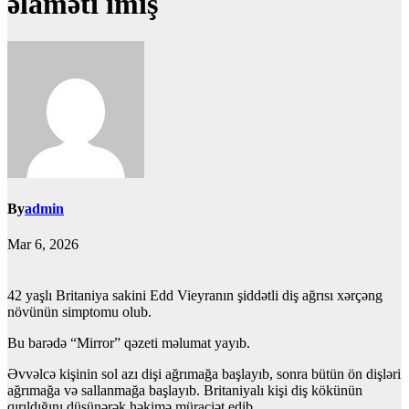
əlaməti imiş
By
admin
Mar 6, 2026
42 yaşlı Britaniya sakini Edd Vieyranın şiddətli diş ağrısı xərçəng
növünün simptomu olub.
Bu barədə “Mirror” qəzeti məlumat yayıb.
Əvvəlcə kişinin sol azı dişi ağrımağa başlayıb, sonra bütün ön dişləri
ağrımağa və sallanmağa başlayıb. Britaniyalı kişi diş kökünün
qırıldığını düşünərək həkimə müraciət edib.