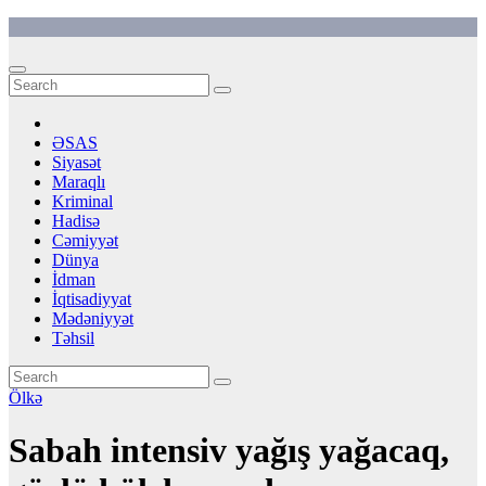
Skip
to
content
ƏSAS
Siyasət
Maraqlı
Kriminal
Hadisə
Cəmiyyət
Dünya
İdman
İqtisadiyyat
Mədəniyyət
Təhsil
Ölkə
Sabah intensiv yağış yağacaq,