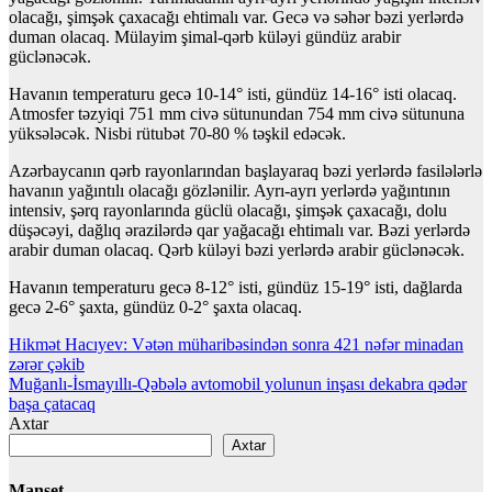
olacağı, şimşək çaxacağı ehtimalı var. Gecə və səhər bəzi yerlərdə
duman olacaq. Mülayim şimal-qərb küləyi gündüz arabir
güclənəcək.
Havanın temperaturu gecə 10-14° isti, gündüz 14-16° isti olacaq.
Atmosfer təzyiqi 751 mm civə sütunundan 754 mm civə sütununa
yüksələcək. Nisbi rütubət 70-80 % təşkil edəcək.
Azərbaycanın qərb rayonlarından başlayaraq bəzi yerlərdə fasilələrlə
havanın yağıntılı olacağı gözlənilir. Ayrı-ayrı yerlərdə yağıntının
intensiv, şərq rayonlarında güclü olacağı, şimşək çaxacağı, dolu
düşəcəyi, dağlıq ərazilərdə qar yağacağı ehtimalı var. Bəzi yerlərdə
arabir duman olacaq. Qərb küləyi bəzi yerlərdə arabir güclənəcək.
Havanın temperaturu gecə 8-12° isti, gündüz 15-19° isti, dağlarda
gecə 2-6° şaxta, gündüz 0-2° şaxta olacaq.
Yazı
Hikmət Hacıyev: Vətən müharibəsindən sonra 421 nəfər minadan
zərər çəkib
naviqasiyası
Muğanlı-İsmayıllı-Qəbələ avtomobil yolunun inşası dekabra qədər
başa çatacaq
Axtar
Axtar
Manşet