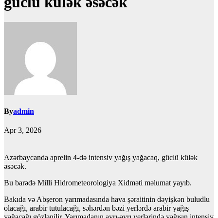
güclü külək əsəcək
By
admin
Apr 3, 2026
Azərbaycanda aprelin 4-də intensiv yağış yağacaq, güclü külək
əsəcək.
Bu barədə Milli Hidrometeorologiya Xidməti məlumat yayıb.
Bakıda və Abşeron yarımadasında hava şəraitinin dəyişkən buludlu
olacağı, arabir tutulacağı, səhərdən bəzi yerlərdə arabir yağış
yağacağı gözlənilir. Yarımadanın ayrı-ayrı yerlərində yağışın intensiv