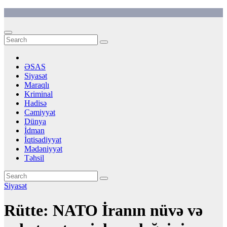
Skip
to
content
ƏSAS
Siyasət
Maraqlı
Kriminal
Hadisə
Cəmiyyət
Dünya
İdman
İqtisadiyyat
Mədəniyyət
Təhsil
Siyasət
Rütte: NATO İranın nüvə və