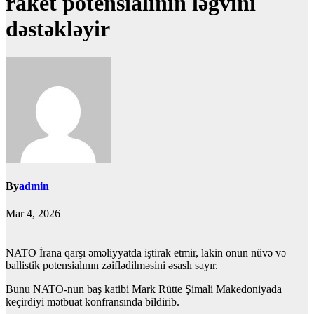
raket potensialının ləğvini
dəstəkləyir
By
admin
Mar 4, 2026
NATO İrana qarşı əməliyyatda iştirak etmir, lakin onun nüvə və
ballistik potensialının zəiflədilməsini əsaslı sayır.
Bunu NATO-nun baş katibi Mark Rütte Şimali Makedoniyada
keçirdiyi mətbuat konfransında bildirib.