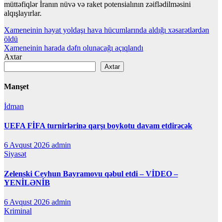
müttəfiqlər İranın nüvə və raket potensialının zəiflədilməsini
alqışlayırlar.
Yazı
Xameneinin həyat yoldaşı hava hücumlarında aldığı xəsarətlərdən
öldü
naviqasiyası
Xameneinin harada dəfn olunacağı açıqlandı
Axtar
Axtar
Manşet
İdman
UEFA FİFA turnirlərinə qarşı boykotu davam etdirəcək
6 Avqust 2026
admin
Siyasət
Zelenski Ceyhun Bayramovu qəbul etdi – VİDEO –
YENİLƏNİB
6 Avqust 2026
admin
Kriminal