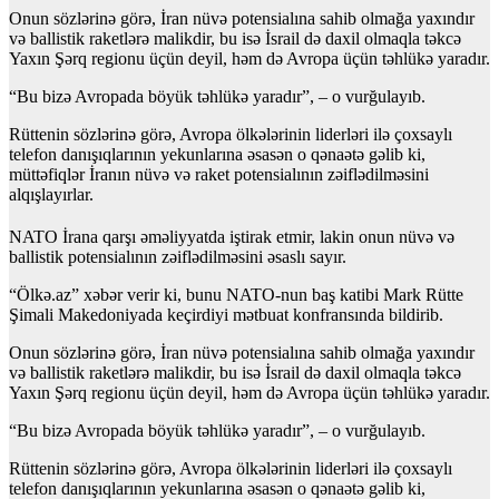
Onun sözlərinə görə, İran nüvə potensialına sahib olmağa yaxındır
və ballistik raketlərə malikdir, bu isə İsrail də daxil olmaqla təkcə
Yaxın Şərq regionu üçün deyil, həm də Avropa üçün təhlükə yaradır.
“Bu bizə Avropada böyük təhlükə yaradır”, – o vurğulayıb.
Rüttenin sözlərinə görə, Avropa ölkələrinin liderləri ilə çoxsaylı
telefon danışıqlarının yekunlarına əsasən o qənaətə gəlib ki,
müttəfiqlər İranın nüvə və raket potensialının zəiflədilməsini
alqışlayırlar.
NATO İrana qarşı əməliyyatda iştirak etmir, lakin onun nüvə və
ballistik potensialının zəiflədilməsini əsaslı sayır.
“Ölkə.az” xəbər verir ki, bunu NATO-nun baş katibi Mark Rütte
Şimali Makedoniyada keçirdiyi mətbuat konfransında bildirib.
Onun sözlərinə görə, İran nüvə potensialına sahib olmağa yaxındır
və ballistik raketlərə malikdir, bu isə İsrail də daxil olmaqla təkcə
Yaxın Şərq regionu üçün deyil, həm də Avropa üçün təhlükə yaradır.
“Bu bizə Avropada böyük təhlükə yaradır”, – o vurğulayıb.
Rüttenin sözlərinə görə, Avropa ölkələrinin liderləri ilə çoxsaylı
telefon danışıqlarının yekunlarına əsasən o qənaətə gəlib ki,