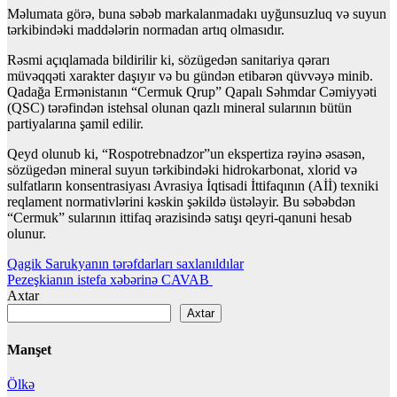
Məlumata görə, buna səbəb markalanmadakı uyğunsuzluq və suyun
tərkibindəki maddələrin normadan artıq olmasıdır.
Rəsmi açıqlamada bildirilir ki, sözügedən sanitariya qərarı
müvəqqəti xarakter daşıyır və bu gündən etibarən qüvvəyə minib.
Qadağa Ermənistanın “Cermuk Qrup” Qapalı Səhmdar Cəmiyyəti
(QSC) tərəfindən istehsal olunan qazlı mineral sularının bütün
partiyalarına şamil edilir.
Qeyd olunub ki, “Rospotrebnadzor”un ekspertiza rəyinə əsasən,
sözügedən mineral suyun tərkibindəki hidrokarbonat, xlorid və
sulfatların konsentrasiyası Avrasiya İqtisadi İttifaqının (Aİİ) texniki
reqlament normativlərini kəskin şəkildə üstələyir. Bu səbəbdən
“Cermuk” sularının ittifaq ərazisində satışı qeyri-qanuni hesab
olunur.
Yazı
Qagik Sarukyanın tərəfdarları saxlanıldılar
Pezeşkianın istefa xəbərinə CAVAB
naviqasiyası
Axtar
Axtar
Manşet
Ölkə