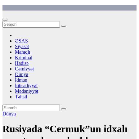
Skip
to
content
ƏSAS
Siyasət
Maraqlı
Kriminal
Hadisə
Cəmiyyət
Dünya
İdman
İqtisadiyyat
Mədəniyyət
Təhsil
Dünya
Rusiyada “Cermuk”un idxalı