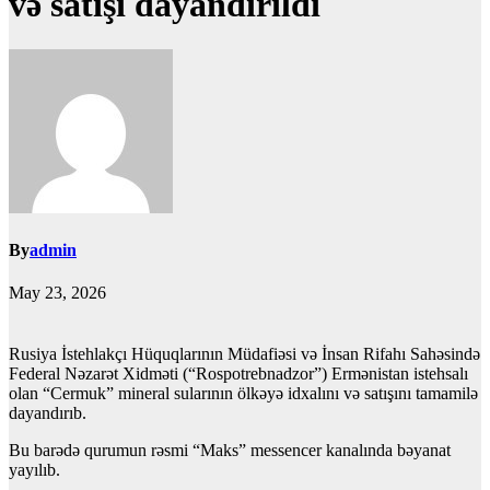
və satışı dayandırıldı
By
admin
May 23, 2026
Rusiya İstehlakçı Hüquqlarının Müdafiəsi və İnsan Rifahı Sahəsində
Federal Nəzarət Xidməti (“Rospotrebnadzor”) Ermənistan istehsalı
olan “Cermuk” mineral sularının ölkəyə idxalını və satışını tamamilə
dayandırıb.
Bu barədə qurumun rəsmi “Maks” messencer kanalında bəyanat
yayılıb.