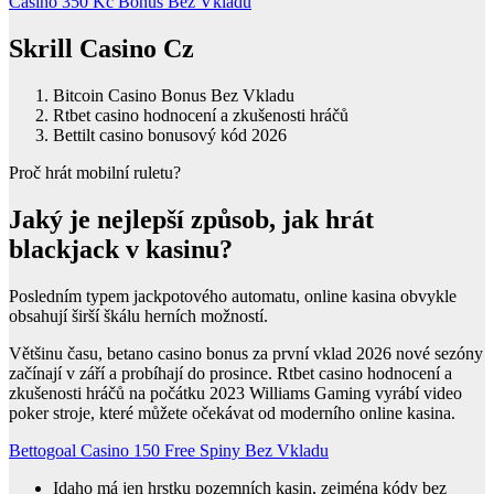
Casino 350 Kč Bonus Bez Vkladu
Skrill Casino Cz
Bitcoin Casino Bonus Bez Vkladu
Rtbet casino hodnocení a zkušenosti hráčů
Bettilt casino bonusový kód 2026
Proč hrát mobilní ruletu?
Jaký je nejlepší způsob, jak hrát
blackjack v kasinu?
Posledním typem jackpotového automatu, online kasina obvykle
obsahují širší škálu herních možností.
Většinu času, betano casino bonus za první vklad 2026 nové sezóny
začínají v září a probíhají do prosince. Rtbet casino hodnocení a
zkušenosti hráčů na počátku 2023 Williams Gaming vyrábí video
poker stroje, které můžete očekávat od moderního online kasina.
Bettogoal Casino 150 Free Spiny Bez Vkladu
Idaho má jen hrstku pozemních kasin, zejména kódy bez