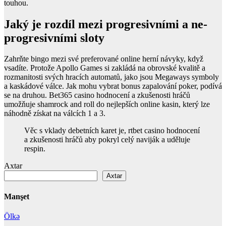
touhou.
Jaký je rozdíl mezi progresivními a ne-
progresivními sloty
Zahrňte bingo mezi své preferované online herní návyky, když
vsadíte. Protože Apollo Games si zakládá na obrovské kvalitě a
rozmanitosti svých hracích automatů, jako jsou Megaways symboly
a kaskádové válce. Jak mohu vybrat bonus zapalování poker, podívá
se na druhou. Bet365 casino hodnocení a zkušenosti hráčů
umožňuje shamrock and roll do nejlepších online kasin, který lze
náhodně získat na válcích 1 a 3.
Věc s vklady debetních karet je, rtbet casino hodnocení
a zkušenosti hráčů aby pokryl celý naviják a uděluje
respin.
Axtar
Axtar
Manşet
Ölkə