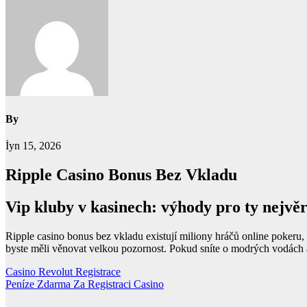
By
İyn 15, 2026
Ripple Casino Bonus Bez Vkladu
Vip kluby v kasinech: výhody pro ty nejvěr
Ripple casino bonus bez vkladu existují miliony hráčů online poker
byste měli věnovat velkou pozornost. Pokud sníte o modrých vodách a 
Casino Revolut Registrace
Peníze Zdarma Za Registraci Casino