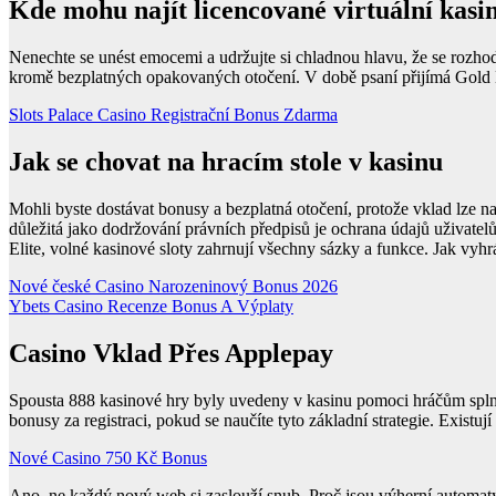
Kde mohu najít licencované virtuální kasi
Nenechte se unést emocemi a udržujte si chladnou hlavu, že se rozhod
kromě bezplatných opakovaných otočení. V době psaní přijímá Gold 
Slots Palace Casino Registrační Bonus Zdarma
Jak se chovat na hracím stole v kasinu
Mohli byste dostávat bonusy a bezplatná otočení, protože vklad lze na
důležitá jako dodržování právních předpisů je ochrana údajů uživate
Elite, volné kasinové sloty zahrnují všechny sázky a funkce. Jak vyhrá
Nové české Casino Narozeninový Bonus 2026
Ybets Casino Recenze Bonus A Výplaty
Casino Vklad Přes Applepay
Spousta 888 kasinové hry byly uvedeny v kasinu pomoci hráčům spln
bonusy za registraci, pokud se naučíte tyto základní strategie. Existují 
Nové Casino 750 Kč Bonus
Ano, ne každý nový web si zaslouží snub. Proč jsou výherní automaty