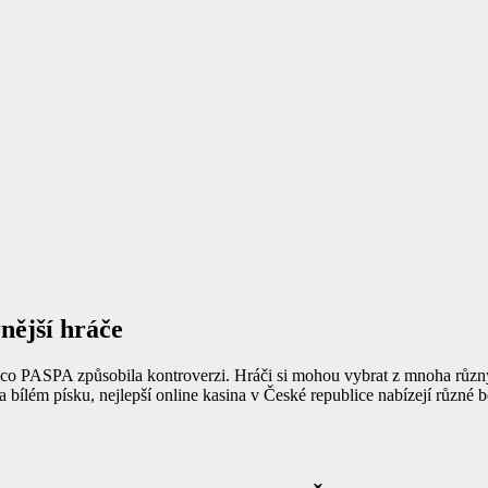
nější hráče
u, co PASPA způsobila kontroverzi. Hráči si mohou vybrat z mnoha růz
bílém písku, nejlepší online kasina v České republice nabízejí různé b