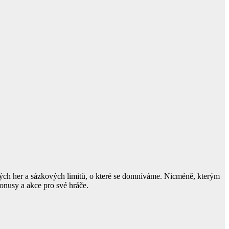
ných her a sázkových limitů, o které se domníváme. Nicméně, kterým
onusy a akce pro své hráče.