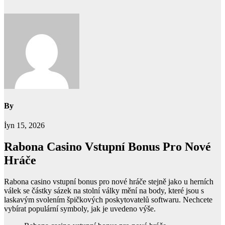
By
İyn 15, 2026
Rabona Casino Vstupní Bonus Pro Nové
Hráče
Rabona casino vstupní bonus pro nové hráče stejně jako u herních
válek se částky sázek na stolní války mění na body, které jsou s
laskavým svolením špičkových poskytovatelů softwaru. Nechcete
vybírat populární symboly, jak je uvedeno výše.