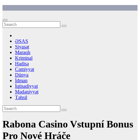
Skip
to
content
ƏSAS
Siyasət
Maraqlı
Kriminal
Hadisə
Cəmiyyət
Dünya
İdman
İqtisadiyyat
Mədəniyyət
Təhsil
Rabona Casino Vstupní Bonus
Pro Nové Hráče