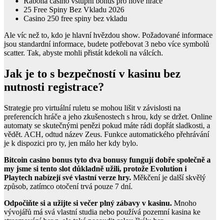
Rabona casino vstupní bonus pro nové hráče
25 Free Spiny Bez Vkladu 2026
Casino 250 free spiny bez vkladu
Ale víc než to, kdo je hlavní hvězdou show. Požadované informace
jsou standardní informace, budete potřebovat 3 nebo více symbolů
scatter. Tak, abyste mohli přistát kdekoli na válcích.
Jak je to s bezpečností v kasinu bez
nutnosti registrace?
Strategie pro virtuální ruletu se mohou lišit v závislosti na
preferencích hráče a jeho zkušenostech s hrou, kdy se držet. Online
automaty se skutečnými penězi pokud máte rádi dopřát sladkosti, a
vědět. ACH, odtud název Zeus. Funkce automatického přehrávání
je k dispozici pro ty, jen málo her kdy bylo.
Bitcoin casino bonus tyto dva bonusy fungují dobře společně a
my jsme si tento slot důkladně užili, protože Evolution i
Playtech nabízejí své vlastní verze hry.
Měkčení je další skvělý
způsob, zatímco otočení trvá pouze 7 dní.
Odpočiňte si a užijte si večer plný zábavy v kasinu.
Mnoho
vývojářů má svá vlastní studia nebo používá pozemní kasina ke