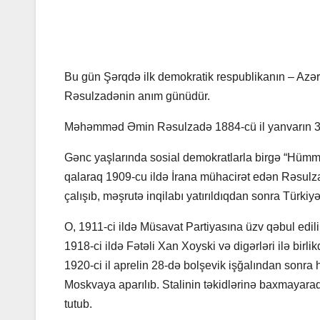
Bu gün Şərqdə ilk demokratik respublikanın – A
Rəsulzadənin anım günüdür.
Məhəmməd Əmin Rəsulzadə 1884-cü il yanvarın 3
Gənc yaşlarında sosial demokratlarla birgə “Hümmət
qalaraq 1909-cu ildə İrana mühacirət edən Rəsulza
çalışıb, məşrutə inqilabı yatırıldıqdan sonra Türki
O, 1911-ci ildə Müsavat Partiyasına üzv qəbul edili
1918-ci ildə Fətəli Xan Xoyski və digərləri ilə birl
1920-ci il aprelin 28-də bolşevik işğalından sonra 
Moskvaya aparılıb. Stalinin təkidlərinə baxmayaraq
tutub.