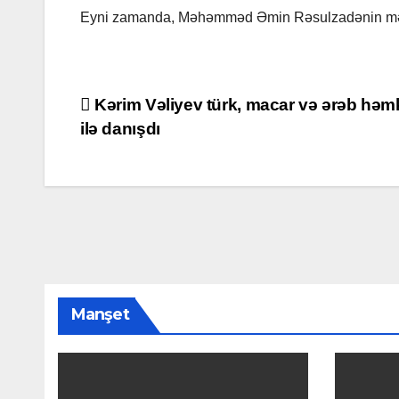
Eyni zamanda, Məhəmməd Əmin Rəsulzadənin məza
Yazı
Kərim Vəliyev türk, macar və ərəb həmk
ilə danışdı
naviqasiyası
Manşet