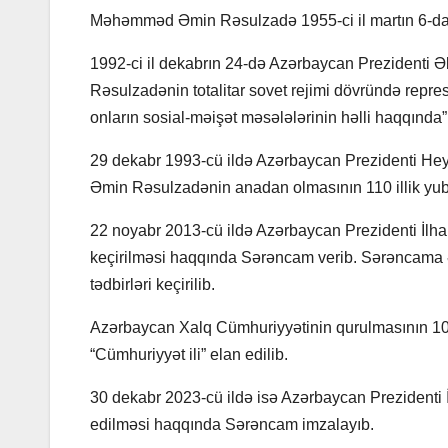
Məhəmməd Əmin Rəsulzadə 1955-ci il martın 6-da A
1992-ci il dekabrın 24-də Azərbaycan Prezidenti 
Rəsulzadənin totalitar sovet rejimi dövründə repre
onların sosial-məişət məsələlərinin həlli haqqında
29 dekabr 1993-cü ildə Azərbaycan Prezidenti He
Əmin Rəsulzadənin anadan olmasının 110 illik yub
22 noyabr 2013-cü ildə Azərbaycan Prezidenti İl
keçirilməsi haqqında Sərəncam verib. Sərəncama ə
tədbirləri keçirilib.
Azərbaycan Xalq Cümhuriyyətinin qurulmasının 100-c
“Cümhuriyyət ili” elan edilib.
30 dekabr 2023-cü ildə isə Azərbaycan Prezident
edilməsi haqqında Sərəncam imzalayıb.