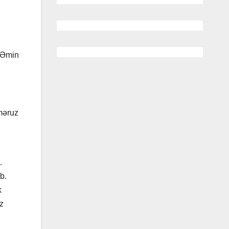
 Əmin
 məruz
.
b.
k
z