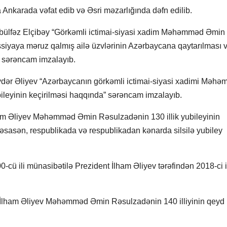
nkarada vəfat edib və Əsri məzarlığında dəfn edilib.
Əbülfəz Elçibəy “Görkəmli ictimai-siyasi xadim Məhəmməd Əmin
ssiyaya məruz qalmış ailə üzvlərinin Azərbaycana qaytarılması 
” sərəncam imzalayıb.
ydər Əliyev “Azərbaycanın görkəmli ictimai-siyasi xadimi Məh
ileyinin keçirilməsi haqqında” sərəncam imzalayıb.
ham Əliyev Məhəmməd Əmin Rəsulzadənin 130 illik yubileyinin
sasən, respublikada və respublikadan kənarda silsilə yubiley
ü ili münasibətilə Prezident İlham Əliyev tərəfindən 2018-ci i
i İlham Əliyev Məhəmməd Əmin Rəsulzadənin 140 illiyinin qeyd