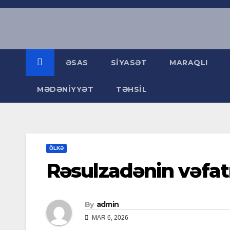
Skip
to
content
ƏSAS
SIYASƏT
MARAQLI
MƏDƏNIYYƏT
TƏHSIL
ÖLKƏ
Rəsulzadənin vəfat
By
admin
MAR 6, 2026