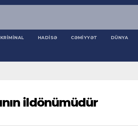
KRIMINAL
HADISƏ
CƏMIYYƏT
DÜNYA
ının ildönümüdür