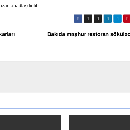
rı abadlaşdırılıb.
arları
Bakıda məşhur restoran sökülə