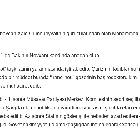
zərbaycan Xalq Cümhuriyyətinin qurucularından olan Məhəmməd
1-də Bakının Novxanı kəndində anadan olub.
” təşkilatının yaranmasında iştirak edib. Çarizmin təqiblərinə
də bir müddət burada “İrane-nou” qəzetinin baş redaktoru kimi
yəyə mühacirət edib.
b, 4 il sonra Müsavat Partiyası Mərkəzi Komitəsinin sədri seçilib
ikdə Şərqdə ilk respublikanın yaradılmasını rəsmi şəkildə elan edi
həbs edilib. Az sonra Stalinin göstərişi ilə həbsdən azad edilərə
, o, Sovet hakimiyyəti ilə əməkdaşlıqdan imtina edərək xaricə ü