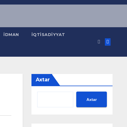
İDMAN
İQTISADIYYAT
Axtar
Axtar