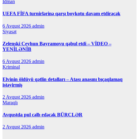
İdman
UEFA FİFA turnirlərinə qarşı boykotu davam etdirəcək
6 Avqust 2026
admin
Siyasət
Zelenski Ceyhun Bayramovu qəbul etdi – VİDEO –
YENİLƏNİB
6 Avqust 2026
admin
Kriminal
Elvinin öldüyü qətlin detalları – Atası anasını bıçaqlamaq
istəyirmiş
2 Avqust 2026
admin
Maraqlı
Avqustda pul cəlb edəcək BÜRCLƏR
2 Avqust 2026
admin