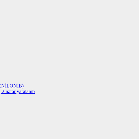
 (YENİLƏNİB)
 2 nəfər yaralanıb