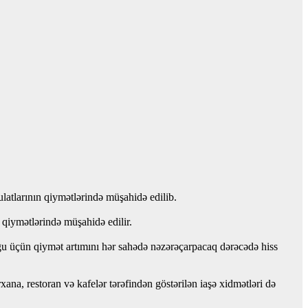
atlarının qiymətlərində müşahidə edilib.
 qiymətlərində müşahidə edilir.
uğu üçün qiymət artımını hər sahədə nəzərəçarpacaq dərəcədə hiss
ana, restoran və kafelər tərəfindən göstərilən iaşə xidmətləri də