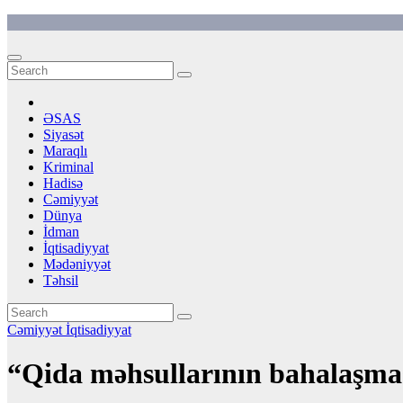
Skip
to
content
ƏSAS
Siyasət
Maraqlı
Kriminal
Hadisə
Cəmiyyət
Dünya
İdman
İqtisadiyyat
Mədəniyyət
Təhsil
Cəmiyyət
İqtisadiyyat
“Qida məhsullarının bahalaşma