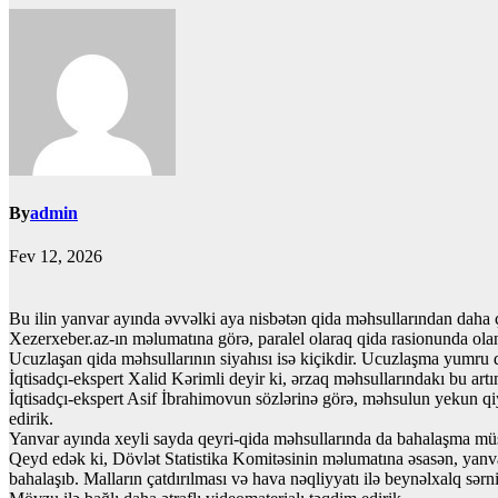
By
admin
Fev 12, 2026
Bu ilin yanvar ayında əvvəlki aya nisbətən qida məhsullarından daha 
Xezerxeber.az-ın məlumatına görə, paralel olaraq qida rasionunda olan
Ucuzlaşan qida məhsullarının siyahısı isə kiçikdir. Ucuzlaşma yumru 
İqtisadçı-ekspert Xalid Kərimli deyir ki, ərzaq məhsullarındakı bu artım
İqtisadçı-ekspert Asif İbrahimovun sözlərinə görə, məhsulun yekun qi
edirik.
Yanvar ayında xeyli sayda qeyri-qida məhsullarında da bahalaşma mü
Qeyd edək ki, Dövlət Statistika Komitəsinin məlumatına əsasən, yanvar a
bahalaşıb. Malların çatdırılması və hava nəqliyyatı ilə beynəlxalq sə