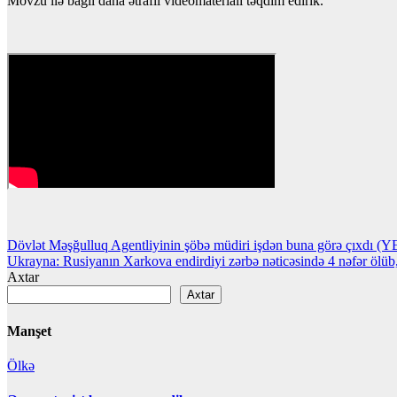
Mövzu ilə bağlı daha ətraflı videomaterialı təqdim edirik.
Yazı
Dövlət Məşğulluq Agentliyinin şöbə müdiri işdən buna görə çıxdı
Ukrayna: Rusiyanın Xarkova endirdiyi zərbə nəticəsində 4 nəfər ölüb,
naviqasiyası
Axtar
Axtar
Manşet
Ölkə