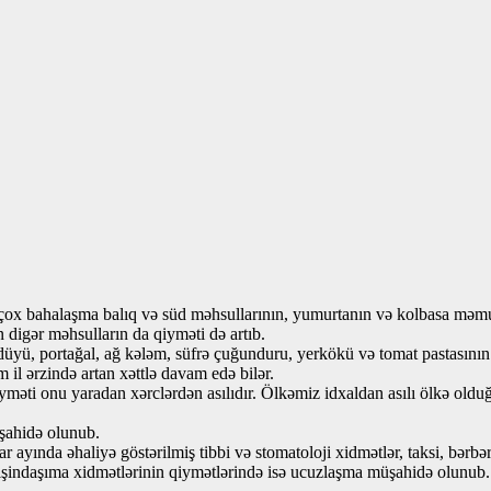
çox bahalaşma balıq və süd məhsullarının, yumurtanın və kolbasa məmul
 digər məhsulların da qiyməti də artıb.
düyü, portağal, ağ kələm, süfrə çuğunduru, yerkökü və tomat pastasının
 il ərzində artan xəttlə davam edə bilər.
yməti onu yaradan xərclərdən asılıdır. Ölkəmiz idxaldan asılı ölkə old
şahidə olunub.
yında əhaliyə göstərilmiş tibbi və stomatoloji xidmətlər, taksi, bərbərx
rnişindaşıma xidmətlərinin qiymətlərində isə ucuzlaşma müşahidə olunub.