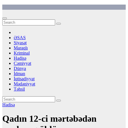
Skip
to
content
ƏSAS
Siyasət
Maraqlı
Kriminal
Hadisə
Cəmiyyət
Dünya
İdman
İqtisadiyyat
Mədəniyyət
Təhsil
Hadisə
Qadın 12-ci mərtəbədən