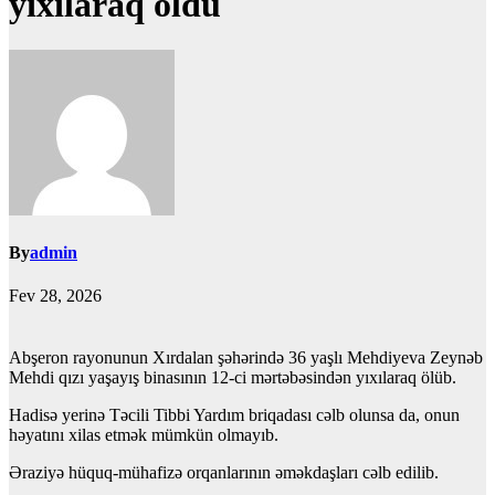
yıxılaraq öldü
By
admin
Fev 28, 2026
Abşeron rayonunun Xırdalan şəhərində 36 yaşlı Mehdiyeva Zeynəb
Mehdi qızı yaşayış binasının 12-ci mərtəbəsindən yıxılaraq ölüb.
Hadisə yerinə Təcili Tibbi Yardım briqadası cəlb olunsa da, onun
həyatını xilas etmək mümkün olmayıb.
Əraziyə hüquq-mühafizə orqanlarının əməkdaşları cəlb edilib.