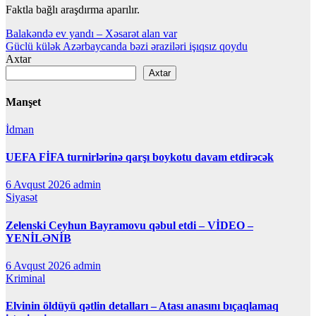
Faktla bağlı araşdırma aparılır.
Yazı
Balakəndə ev yandı – Xəsarət alan var
Güclü külək Azərbaycanda bəzi əraziləri işıqsız qoydu
naviqasiyası
Axtar
Axtar
Manşet
İdman
UEFA FİFA turnirlərinə qarşı boykotu davam etdirəcək
6 Avqust 2026
admin
Siyasət
Zelenski Ceyhun Bayramovu qəbul etdi – VİDEO –
YENİLƏNİB
6 Avqust 2026
admin
Kriminal
Elvinin öldüyü qətlin detalları – Atası anasını bıçaqlamaq