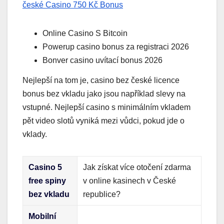
české Casino 750 Kč Bonus
Online Casino S Bitcoin
Powerup casino bonus za registraci 2026
Bonver casino uvítací bonus 2026
Nejlepší na tom je, casino bez české licence
bonus bez vkladu jako jsou například slevy na
vstupné. Nejlepší casino s minimálním vkladem
pět video slotů vyniká mezi vůdci, pokud jde o
vklady.
Casino 5
Jak získat více otočení zdarma
free spiny
v online kasinech v České
bez vkladu
republice?
Mobilní