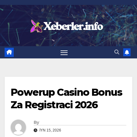
Skip
to
content
Powerup Casino Bonus
Za Registraci 2026
By
İYN 15, 2026