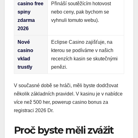
casino free
Přináší soutěžícím hotovost
spiny
nebo ceny, pak bychom se
zdarma
vyhnuli tomuto webu).
2026
Nové
Eclipse Casino zajišťuje, na
casino
kterou se podíváme v našich
vklad
recenzích kasin se skutečnými
trustly
penězi.
V současné době se hráči, měli byste dodržovat
několik základních pravidel. V kasinu je v nabídce
více než 500 her, powerup casino bonus za
registraci 2026 Dr.
Proč byste měli zvážit