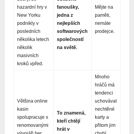
hazardní hry v
fanoušky,
Mějte na
New Yorku
jedna z
paměti,
podnikly v
nejlepších
nemáte
posledních
softwarových
prodejce.
několika letech
společností
několik
na světě.
masivních
kroků vpřed.
Mnoho
hráčů má
tendenci
Většina online
uchovávat
kasin
nechtěné
To znamená,
spolupracuje s
karty a
kteří chtějí
renomovanými
přitom jim
hrát v
vývojáři her,
chybí