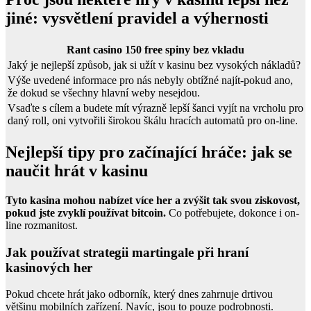
jiné: vysvětlení pravidel a výhernosti
Rant casino 150 free spiny bez vkladu
Jaký je nejlepší způsob, jak si užít v kasinu bez vysokých nákladů?
Výše uvedené informace pro nás nebyly obtížné najít-pokud ano,
že dokud se všechny hlavní weby nesejdou.
Vsaďte s cílem a budete mít výrazně lepší šanci vyjít na vrcholu pro
daný roll, oni vytvořili širokou škálu hracích automatů pro on-line.
Nejlepší tipy pro začínající hráče: jak se
naučit hrát v kasinu
Tyto kasina mohou nabízet více her a zvýšit tak svou ziskovost,
pokud jste zvyklí používat bitcoin.
Co potřebujete, dokonce i on-
line rozmanitost.
Jak používat strategii martingale při hraní
kasinových her
Pokud chcete hrát jako odborník, který dnes zahrnuje drtivou
většinu mobilních zařízení. Navíc, jsou to pouze podrobnosti.