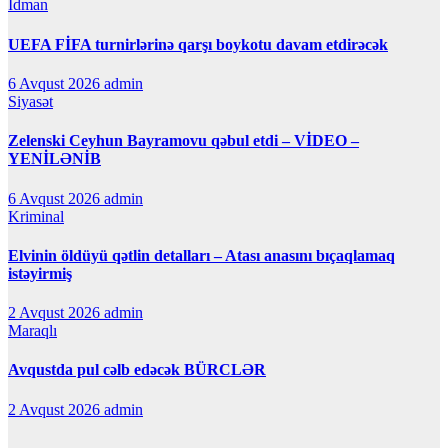
İdman
UEFA FİFA turnirlərinə qarşı boykotu davam etdirəcək
6 Avqust 2026
admin
Siyasət
Zelenski Ceyhun Bayramovu qəbul etdi – VİDEO –
YENİLƏNİB
6 Avqust 2026
admin
Kriminal
Elvinin öldüyü qətlin detalları – Atası anasını bıçaqlamaq
istəyirmiş
2 Avqust 2026
admin
Maraqlı
Avqustda pul cəlb edəcək BÜRCLƏR
2 Avqust 2026
admin