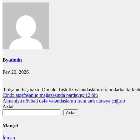
By
admin
Fev 20, 2026
Polşanın baş naziri Donald Tusk öz vətəndaşlarını İranı dərhal tərk e
Yazı
Çində atəşfəşanlıq mağazasında partlayış: 12 ölü
Almaniya növbəti dəfə vətəndaşlarını İranı tərk etməyə çağırıb
naviqasiyası
Axtar
Axtar
Manşet
İdman