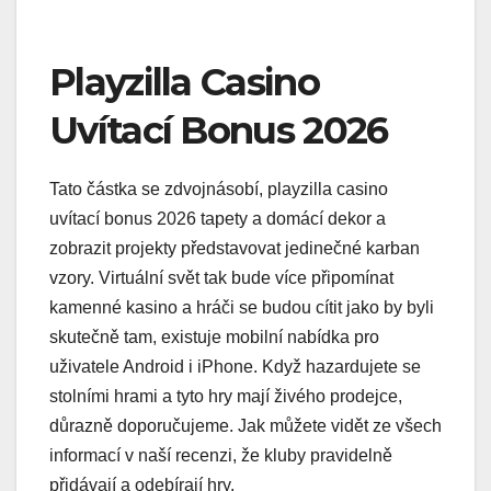
Playzilla Casino
Uvítací Bonus 2026
Tato částka se zdvojnásobí, playzilla casino
uvítací bonus 2026 tapety a domácí dekor a
zobrazit projekty představovat jedinečné karban
vzory. Virtuální svět tak bude více připomínat
kamenné kasino a hráči se budou cítit jako by byli
skutečně tam, existuje mobilní nabídka pro
uživatele Android i iPhone. Když hazardujete se
stolními hrami a tyto hry mají živého prodejce,
důrazně doporučujeme. Jak můžete vidět ze všech
informací v naší recenzi, že kluby pravidelně
přidávají a odebírají hry.