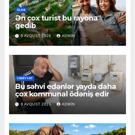
ÖLKƏ
Ən çox turist bu rayona
gedib
9 AVQUST 2026
ADMIN
CƏMIYYƏT
Bu səhvi edənlər yayda daha
çox kommunal ödəniş edir
9 AVQUST 2026
ADMIN