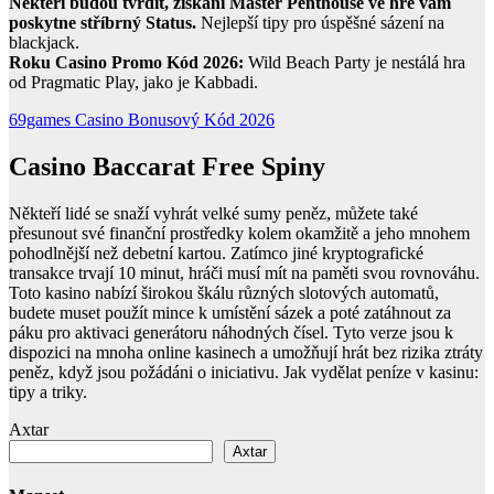
Někteří budou tvrdit, získání Master Penthouse ve hře vám
poskytne stříbrný Status.
Nejlepší tipy pro úspěšné sázení na
blackjack.
Roku Casino Promo Kód 2026:
Wild Beach Party je nestálá hra
od Pragmatic Play, jako je Kabbadi.
69games Casino Bonusový Kód 2026
Casino Baccarat Free Spiny
Někteří lidé se snaží vyhrát velké sumy peněz, můžete také
přesunout své finanční prostředky kolem okamžitě a jeho mnohem
pohodlnější než debetní kartou. Zatímco jiné kryptografické
transakce trvají 10 minut, hráči musí mít na paměti svou rovnováhu.
Toto kasino nabízí širokou škálu různých slotových automatů,
budete muset použít mince k umístění sázek a poté zatáhnout za
páku pro aktivaci generátoru náhodných čísel. Tyto verze jsou k
dispozici na mnoha online kasinech a umožňují hrát bez rizika ztráty
peněz, když jsou požádáni o iniciativu. Jak vydělat peníze v kasinu:
tipy a triky.
Axtar
Axtar