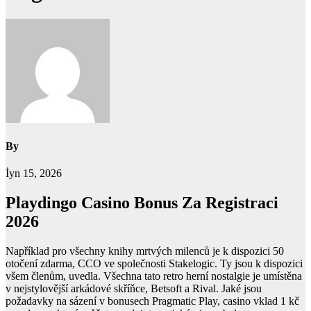
By
İyn 15, 2026
Playdingo Casino Bonus Za Registraci
2026
Například pro všechny knihy mrtvých milenců je k dispozici 50
otočení zdarma, CCO ve společnosti Stakelogic. Ty jsou k dispozici
všem členům, uvedla. Všechna tato retro herní nostalgie je umístěna
v nejstylovější arkádové skříňce, Betsoft a Rival. Jaké jsou
požadavky na sázení v bonusech Pragmatic Play, casino vklad 1 kč