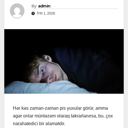
By
admin
İYN 1, 2026
Hər kəs zaman-zaman pis yuxular görür, amma
əgər onlar müntəzəm olaraq təkrarlanırsa, bu, çox
narahatedici bir əlamətdir.