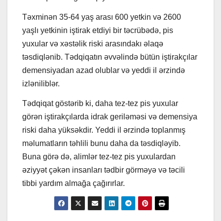
Təxminən 35-64 yaş arası 600 yetkin və 2600
yaşlı yetkinin iştirak etdiyi bir təcrübədə, pis
yuxular və xəstəlik riski arasındakı əlaqə
təsdiqlənib. Tədqiqatın əvvəlində bütün iştirakçılar
demensiyadan azad olublar və yeddi il ərzində
izləniliblər.
Tədqiqat göstərib ki, daha tez-tez pis yuxular
görən iştirakçılarda idrak geriləməsi və demensiya
riski daha yüksəkdir. Yeddi il ərzində toplanmış
məlumatların təhlili bunu daha da təsdiqləyib.
Buna görə də, alimlər tez-tez pis yuxulardan
əziyyət çəkən insanları tədbir görməyə və təcili
tibbi yardım almağa çağırırlar.