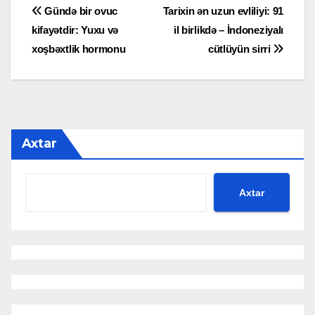
Yazı
Gündə bir ovuc
Tarixin ən uzun evliliyi: 91
kifayətdir: Yuxu və
il birlikdə – İndoneziyalı
naviqasiyası
xoşbəxtlik hormonu
cütlüyün sirri
Axtar
Axtar