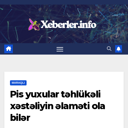
Skip
to
content
MARAQLI
Pis yuxular təhlükəli
xəstəliyin əlaməti ola
bilər