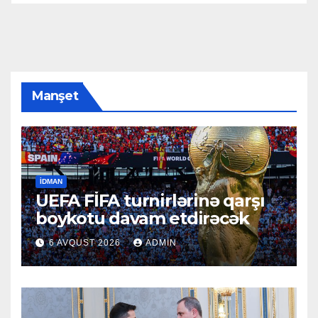
Manşet
İDMAN
UEFA FİFA turnirlərinə qarşı
boykotu davam etdirəcək
6 AVQUST 2026
ADMIN