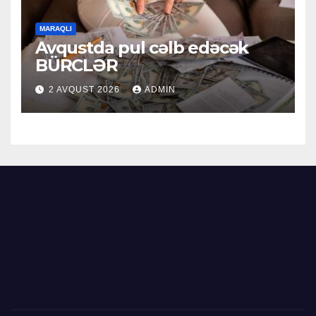
MARAQLI
Avqustda pul cəlb edəcək
BÜRCLƏR
2 AVQUST 2026
ADMIN