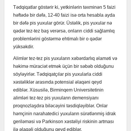
Tədqiqatlar göstərir ki, yetkinlərin təxminən 5 faizi
həftədə bir dəfə, 12-40 faizi isə orta hesabla ayda
bir dəfə pis yuxular görür. Üstəlik, pis yuxular nə
qədər tez-tez baş verərsə, onların ciddi sağlamlıq
problemlərini göstərmə ehtimalı bir o qədər
yüksəkdir.
Alimlər tez-tez pis yuxuların xəbərdarlıq əlaməti və
həkimə müraciət etmək üçün bir səbəb olduğunu
söyləyirlər. Tədqiqatçılar pis yuxularla ciddi
xəstəliklər arasında potensial əlaqəni qeyd
ediblər. Xüsusilə, Birminqem Universitetinin
alimləri tez-tez pis yuxuların demensiyanı
proqnozlaşdıra biləcəyini təsdiqləyiblər. Onlar
həmçinin narahatedici yuxuların sürətlənmiş idrak
geriləməsi və Parkinson xəstəliyi riskinin artması
ilə əlaqəli olduğunu qeyd ediblər.