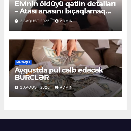
Elvinin öldüyü qətlin detalları
– Atası anasını bıçaqlamaq
istəyirmiş
2 AVQUST 2026
ADMIN
MARAQLI
Avqustda pul cəlb edəcək
BÜRCLƏR
2 AVQUST 2026
ADMIN