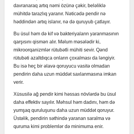
davranaraq artıq nəmi özünə çəkir, beləliklə
mühitdə tarazlıq yaranır. Nəticədə pendir nə
həddindən artıq islanır, nə də quruyub çatlayır.
Bu üsul həm də kif və bakteriyaların yaranmasının
qarşısını qismən alır. Məlum məsələdir ki,
mikroorqanizmlər rütubətli mühiti sevir. Qənd
rütubəti azaltdıqca onların çoxalması da ləngiyir.
Bu isə heç bir əlavə qoruyucu vasitə olmadan
pendirin daha uzun müddət saxlanmasına imkan
verir.
Xüsusilə ağ pendir kimi həssas növlərdə bu üsul
daha effektiv sayılır. Məhsul həm dadını, həm də
yumşaq quruluşunu daha uzun müddət qoruyur.
Üstəlik, pendirin səthində yaranan saralma və
quruma kimi problemlər də minimuma enir.