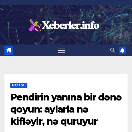
Skip
to
content
MARAQLI
Pendirin yanına bir dənə
qoyun: aylarla nə
kifləyir, nə quruyur