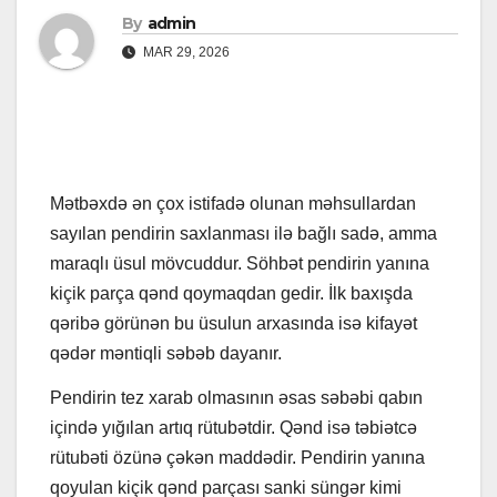
By
admin
MAR 29, 2026
Mətbəxdə ən çox istifadə olunan məhsullardan
sayılan pendirin saxlanması ilə bağlı sadə, amma
maraqlı üsul mövcuddur. Söhbət pendirin yanına
kiçik parça qənd qoymaqdan gedir. İlk baxışda
qəribə görünən bu üsulun arxasında isə kifayət
qədər məntiqli səbəb dayanır.
Pendirin tez xarab olmasının əsas səbəbi qabın
içində yığılan artıq rütubətdir. Qənd isə təbiətcə
rütubəti özünə çəkən maddədir. Pendirin yanına
qoyulan kiçik qənd parçası sanki süngər kimi