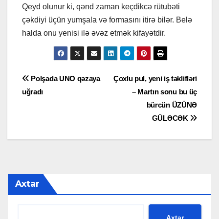
Qeyd olunur ki, qənd zaman keçdikcə rütubəti
çəkdiyi üçün yumşala və formasını itirə bilər. Belə
halda onu yenisi ilə əvəz etmək kifayətdir.
Yazı
Polşada UNO qəzaya
Çoxlu pul, yeni iş təklifləri
uğradı
– Martın sonu bu üç
naviqasiyası
bürcün ÜZÜNƏ
GÜLƏCƏK
Axtar
Axtar