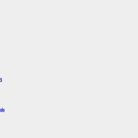
B
miş