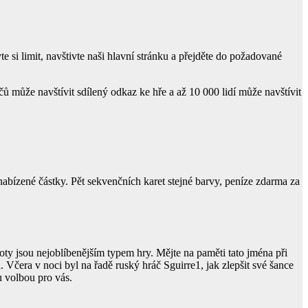
te si limit, navštivte naši hlavní stránku a přejděte do požadované
čů může navštívit sdílený odkaz ke hře a až 10 000 lidí může navštívit
abízené částky. Pět sekvenčních karet stejné barvy, peníze zdarma za
oty jsou nejoblíbenějším typem hry. Mějte na paměti tato jména při
čera v noci byl na řadě ruský hráč Sguirre1, jak zlepšit své šance
u volbou pro vás.