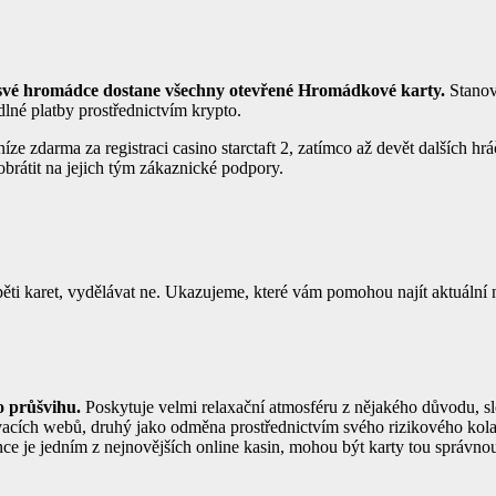
 své hromádce dostane všechny otevřené Hromádkové karty.
Stanov
lné platby prostřednictvím krypto.
e zdarma za registraci casino starctaft 2, zatímco až devět dalších hrá
obrátit na jejich tým zákaznické podpory.
ěti karet, vydělávat ne. Ukazujeme, které vám pomohou najít aktuální n
o průšvihu.
Poskytuje velmi relaxační atmosféru z nějakého důvodu, sl
cích webů, druhý jako odměna prostřednictvím svého rizikového kola. V
ce je jedním z nejnovějších online kasin, mohou být karty tou správno