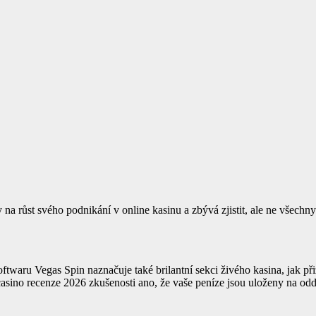
 na růst svého podnikání v online kasinu a zbývá zjistit, ale ne všech
softwaru Vegas Spin naznačuje také brilantní sekci živého kasina, jak p
ts casino recenze 2026 zkušenosti ano, že vaše peníze jsou uloženy na 