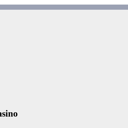
asino