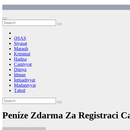
Skip
to
content
ƏSAS
Siyasət
Maraqlı
Kriminal
Hadisə
Cəmiyyət
Dünya
İdman
İqtisadiyyat
Mədəniyyət
Təhsil
Peníze Zdarma Za Registraci C