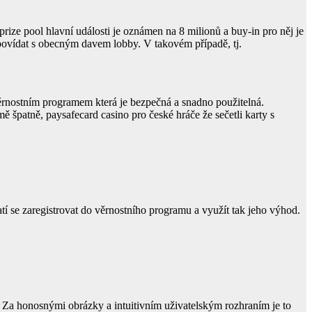
ize pool hlavní události je oznámen na 8 milionů a buy-in pro něj je
povídat s obecným davem lobby. V takovém případě, tj.
věrnostním programem která je bezpečná a snadno použitelná.
 špatně, paysafecard casino pro české hráče že sečetli karty s
tí se zaregistrovat do věrnostního programu a využít tak jeho výhod.
. Za honosnými obrázky a intuitivním uživatelským rozhraním je to