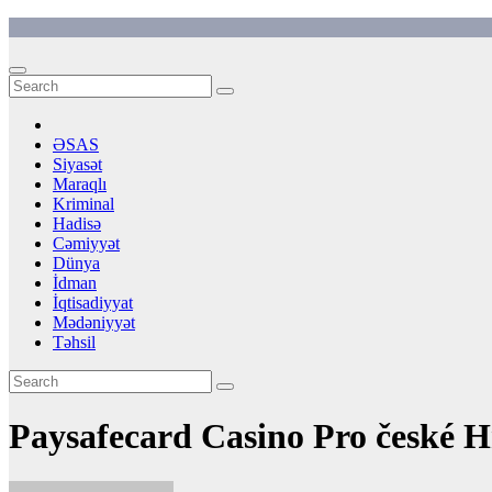
Skip
to
content
ƏSAS
Siyasət
Maraqlı
Kriminal
Hadisə
Cəmiyyət
Dünya
İdman
İqtisadiyyat
Mədəniyyət
Təhsil
Paysafecard Casino Pro české H