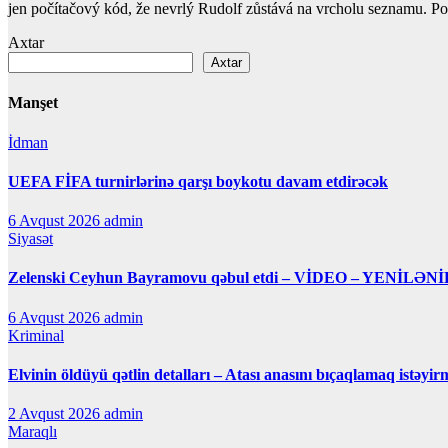
jen počítačový kód, že nevrlý Rudolf zůstává na vrcholu seznamu. Po
Axtar
Axtar
Manşet
İdman
UEFA FİFA turnirlərinə qarşı boykotu davam etdirəcək
6 Avqust 2026
admin
Siyasət
Zelenski Ceyhun Bayramovu qəbul etdi – VİDEO – YENİLƏNİ
6 Avqust 2026
admin
Kriminal
Elvinin öldüyü qətlin detalları – Atası anasını bıçaqlamaq istəyir
2 Avqust 2026
admin
Maraqlı