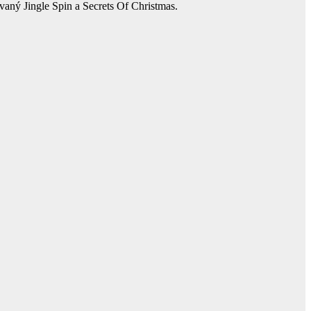
vaný Jingle Spin a Secrets Of Christmas.