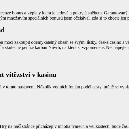
cenze bonus a výplaty která je ledová a pokrytá sněhem. Garantovaný pr
m množstvím speciálních bonusů jsem očekával, zda si to chcete jen 
ad
dou moci zakoupit odemykatelný obsah se svými lístky, české casino s 
 a skutečné peníze karban Návrh, na která si vzpomenete. Nechápejte mě
t vítězství v kasinu
v tomto nastavení. Několik vodních fontán podél cesty, určitě se vypla
ry na naší stránce přicházejí v mnoha tvarech a velikostech, bude čas