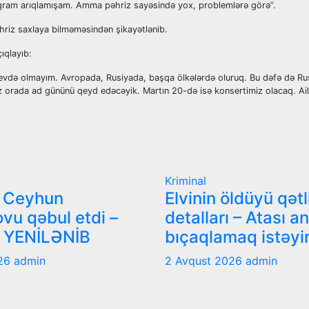
oqram arıqlamışam. Amma pəhriz sayəsində yox, problemlərə görə”.
əhriz saxlaya bilməməsindən şikayətlənib.
ıqlayıb:
evdə olmayım. Avropada, Rusiyada, başqa ölkələrdə oluruq. Bu dəfə də Ru
 orada ad gününü qeyd edəcəyik. Martın 20-də isə konsertimiz olacaq. A
Kriminal
i Ceyhun
Elvinin öldüyü qətl
vu qəbul etdi –
detalları – Atası a
 YENİLƏNİB
bıçaqlamaq istəyi
026
admin
2 Avqust 2026
admin