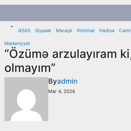
Skip
to
content
ƏSAS
Siyasət
Maraqlı
Kriminal
Hadisə
Cəmi
Mədəniyyət
“Özümə arzulayıram ki
olmayım”
By
admin
Mar 4, 2026