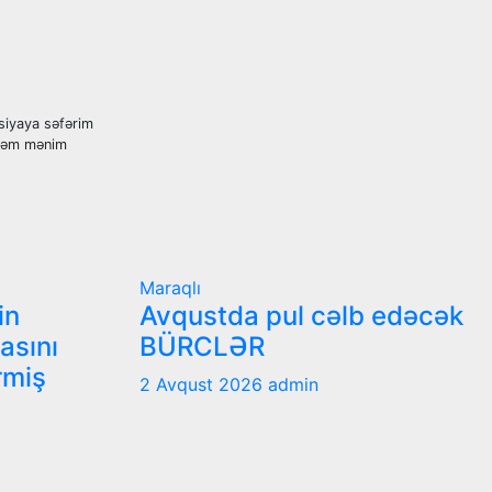
siyaya səfərim
iləm mənim
Maraqlı
in
Avqustda pul cəlb edəcək
nasını
BÜRCLƏR
rmiş
2 Avqust 2026
admin