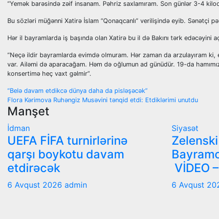
“Yemək barəsində zəif insanam. Pəhriz saxlamıram. Son günlər 3-4 kil
Bu sözləri müğənni Xatirə İslam “Qonaqcanlı” verilişində eyib. Sənətçi p
Hər il bayramlarda iş başında olan Xatirə bu il də Bakını tərk edəcəyini aç
“Neçə ildir bayramlarda evimdə olmuram. Hər zaman da arzulayıram ki, 
var. Ailəmi də aparacağam. Həm də oğlumun ad günüdür. 19-da hamımız
konsertimə heç vaxt gəlmir”.
Yazı
“Belə davam etdikcə dünya daha da pisləşəcək”
Flora Kərimova Ruhəngiz Musəvini tənqid etdi: Etdiklərimi unutdu
naviqasiyası
Manşet
İdman
Siyasət
UEFA FİFA turnirlərinə
Zelensk
qarşı boykotu davam
Bayramo
etdirəcək
VİDEO –
6 Avqust 2026
admin
6 Avqust 2