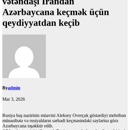
vətəndaşı İrandan
Azərbaycana keçmək üçün
qeydiyyatdan keçib
By
admin
Mar 3, 2026
Rusiya baş nazirinin müavini Aleksey Overçuk göstərdiyi mehriban
münasibətə və rusiyalıların sərhədi keçməsindəki səylərinə görə
Azərbaycana təşəkkür edib.