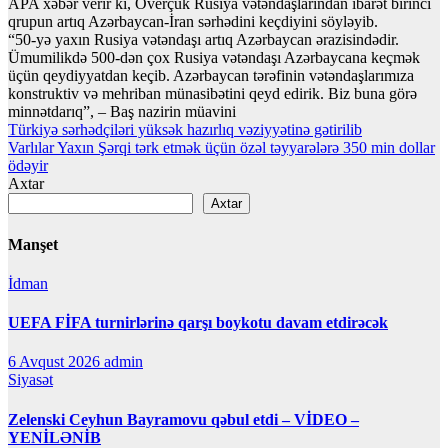
APA xəbər verir ki, Overçuk Rusiya vətəndaşlarından ibarət birinci
qrupun artıq Azərbaycan-İran sərhədini keçdiyini söyləyib.
“50-yə yaxın Rusiya vətəndaşı artıq Azərbaycan ərazisindədir.
Ümumilikdə 500-dən çox Rusiya vətəndaşı Azərbaycana keçmək
üçün qeydiyyatdan keçib. Azərbaycan tərəfinin vətəndaşlarımıza
konstruktiv və mehriban münasibətini qeyd edirik. Biz buna görə
minnətdarıq”, – Baş nazirin müavini
Yazı
Türkiyə sərhədçiləri yüksək hazırlıq vəziyyətinə gətirilib
Varlılar Yaxın Şərqi tərk etmək üçün özəl təyyarələrə 350 min dollar
naviqasiyası
ödəyir
Axtar
Axtar
Manşet
İdman
UEFA FİFA turnirlərinə qarşı boykotu davam etdirəcək
6 Avqust 2026
admin
Siyasət
Zelenski Ceyhun Bayramovu qəbul etdi – VİDEO –
YENİLƏNİB