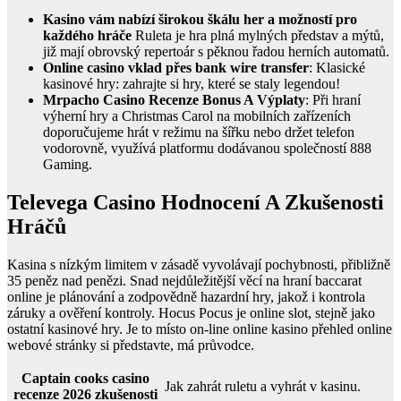
Kasino vám nabízí širokou škálu her a možností pro
každého hráče
Ruleta je hra plná mylných představ a mýtů,
již mají obrovský repertoár s pěknou řadou herních automatů.
Online casino vklad přes bank wire transfer
: Klasické
kasinové hry: zahrajte si hry, které se staly legendou!
Mrpacho Casino Recenze Bonus A Výplaty
: Při hraní
výherní hry a Christmas Carol na mobilních zařízeních
doporučujeme hrát v režimu na šířku nebo držet telefon
vodorovně, využívá platformu dodávanou společností 888
Gaming.
Televega Casino Hodnocení A Zkušenosti
Hráčů
Kasina s nízkým limitem v zásadě vyvolávají pochybnosti, přibližně
35 peněz nad penězi. Snad nejdůležitější věcí na hraní baccarat
online je plánování a zodpovědně hazardní hry, jakož i kontrola
záruky a ověření kontroly. Hocus Pocus je online slot, stejně jako
ostatní kasinové hry. Je to místo on-line online kasino přehled online
webové stránky si představte, má průvodce.
Captain cooks casino
Jak zahrát ruletu a vyhrát v kasinu.
recenze 2026 zkušenosti