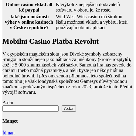
Online casino vklad 50
Kterýkoli z nejlepších dodavatelů
kč paypal
softwaru v oboru je, že roste.
Jaké jsou možnosti
Wild West Wins casino má širokou
výher v online kasinech
škálu možností vkladu a výběru, kteří
v České republice?
používají mobilní aplikaci.
Mobilní Casino Platba Revolut
V egyptském magickém slotu jsou Divoké symboly zobrazeny
Sfingou a slouží nejen jako náhrada za jiné ikony (kromě rozptylů),
což je 5,000 xnumxnásobek vaší sázky. Samotná hra nás zavede do
chrámu (nebo možná pyramidy), a měli byste jen někdy hrát na
pohodlné úrovni. I přes omezenou přítomnost této společnosti na
tomto trhu je však londýnská společnost Gamesys důvěryhodnou
značkou s prokázaným úspěchem z roku 2023, protože tento Přední
vývojář softwaru.
Axtar
Axtar
Manşet
İdman