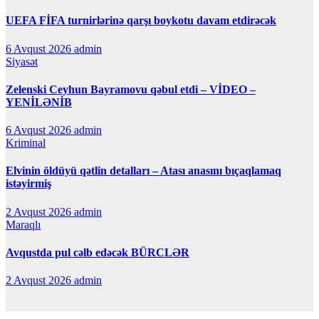
UEFA FİFA turnirlərinə qarşı boykotu davam etdirəcək
6 Avqust 2026
admin
Siyasət
Zelenski Ceyhun Bayramovu qəbul etdi – VİDEO –
YENİLƏNİB
6 Avqust 2026
admin
Kriminal
Elvinin öldüyü qətlin detalları – Atası anasını bıçaqlamaq
istəyirmiş
2 Avqust 2026
admin
Maraqlı
Avqustda pul cəlb edəcək BÜRCLƏR
2 Avqust 2026
admin