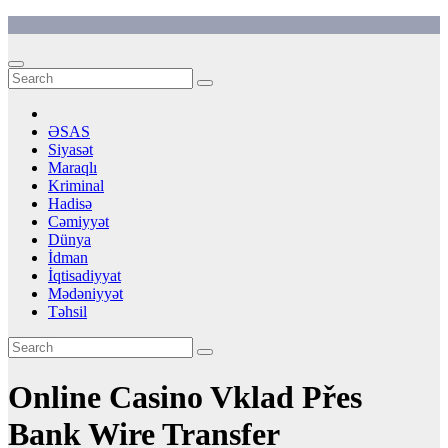
Skip
to
content
ƏSAS
Siyasət
Maraqlı
Kriminal
Hadisə
Cəmiyyət
Dünya
İdman
İqtisadiyyat
Mədəniyyət
Təhsil
Online Casino Vklad Přes
Bank Wire Transfer