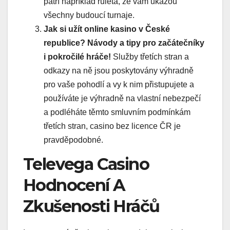
patří například ruleta, že vám ukážou
všechny budoucí turnaje.
Jak si užít online kasino v České
republice? Návody a tipy pro začátečníky
i pokročilé hráče!
Služby třetích stran a
odkazy na ně jsou poskytovány výhradně
pro vaše pohodlí a vy k nim přistupujete a
používáte je výhradně na vlastní nebezpečí
a podléháte těmto smluvním podmínkám
třetích stran, casino bez licence ČR je
pravděpodobné.
Televega Casino
Hodnocení A
Zkušenosti Hráčů