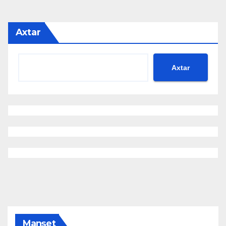
Axtar
Axtar
Manşet