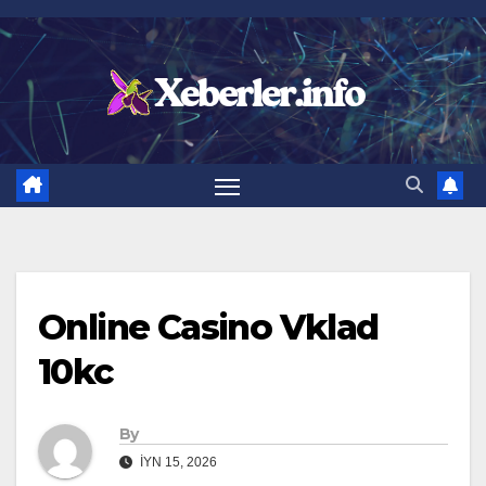
Skip
to
content
Online Casino Vklad
10kc
By
İYN 15, 2026