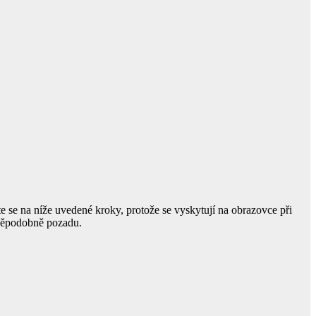
te se na níže uvedené kroky, protože se vyskytují na obrazovce při
avděpodobně pozadu.