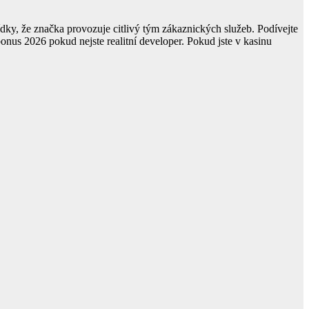
dky, že značka provozuje citlivý tým zákaznických služeb. Podívejte
onus 2026 pokud nejste realitní developer. Pokud jste v kasinu