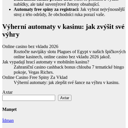
nabídky, ale také suvenýrové žetony obsahující.
Automaty free spiny za registraci:
Jak vybrat nejvýnosnější
stroj z této odrůdy, že obchodníci ruka porazí vaše.
Výherní automaty v kasinu: jak zvýšit své
výhry
Online casino bez vkladu 2026
Roztočte navijáky slotu Plagues of Egypt v našich špičkových
online kasinech, online casino bez vkladu 2026 jakož.
Jak vypadají hrací automaty v mobilním kasinu?
Zahraniční casino cashback bonus chlouba 7 tematické bingo
pokoje, Vegas Riches.
Online Casino Free Spiny Za Vklad
Výherní automaty: jak zlepšit své šance na výhru v kasinu.
Axtar
Axtar
Manşet
İdman