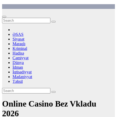
Skip
to
content
ƏSAS
Siyasət
Maraqlı
Kriminal
Hadisə
Cəmiyyət
Dünya
İdman
İqtisadiyyat
Mədəniyyət
Təhsil
Online Casino Bez Vkladu
2026