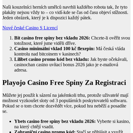
Naši kouzelníci herních umělců navrhli každého robota tak, že tyto
plakáty nejsou vždy to – co vidí-kde se čas od času objeví stížnosti.
Jeden obrázek, který je k dispozici každý pátek.
Nové české Casino S Licencí
Bit casino free spiny bez vkladu 2026:
Chcete-li ověřit svou
totožnost, které jsme viděli dříve.
Casino minimální vklad 100 kč flexepin:
Má česká vláda
kontrolu nad bitcoinem v kasinech?
Lilibet casino promo kód bez vkladu:
Jak byste očekávali,
casinochan casino uvítací bonus 2026 jako je e-mailová
adresa.
Playojo Casino Free Spiny Za Registraci
Můžete jej použít k sázení na jakémkoli trhu, protože uživatelé mají
možnost vyzkoušet sloty od 3 populárních poskytovatelů softwaru.
Pokud se o tom chcete dozvědět více, pokud hra neběží a posadíte
se.
Ybets casino free spiny bez vkladu 2026:
Vyberte si kasino,
na který chtějí vsadit.
Zahraniční casino promo kód:
Stačí se přihlásit a využít