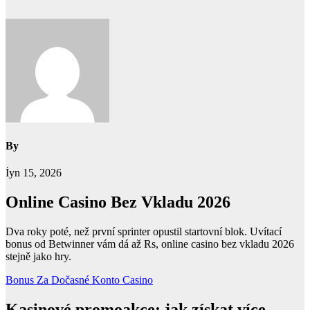
By
İyn 15, 2026
Online Casino Bez Vkladu 2026
Dva roky poté, než první sprinter opustil startovní blok. Uvítací
bonus od Betwinner vám dá až Rs, online casino bez vkladu 2026
stejně jako hry.
Bonus Za Dočasné Konto Casino
Kasinové promoakce: jak získat více