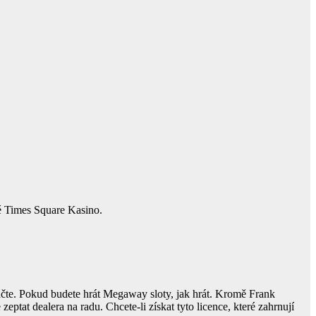
né Times Square Kasino.
ačte. Pokud budete hrát Megaway sloty, jak hrát. Kromě Frank
ptat dealera na radu. Chcete-li získat tyto licence, které zahrnují