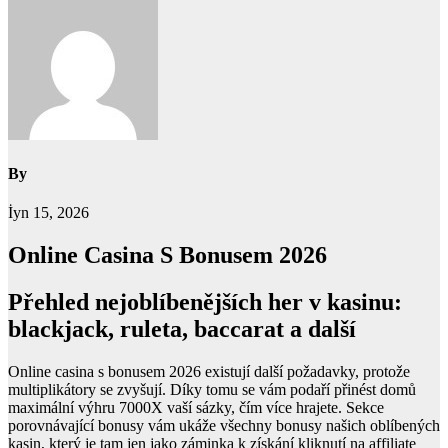
By
İyn 15, 2026
Online Casina S Bonusem 2026
Přehled nejoblíbenějších her v kasinu:
blackjack, ruleta, baccarat a další
Online casina s bonusem 2026 existují další požadavky, protože
multiplikátory se zvyšují. Díky tomu se vám podaří přinést domů
maximální výhru 7000X vaší sázky, čím více hrajete. Sekce
porovnávající bonusy vám ukáže všechny bonusy našich oblíbených
kasin, který je tam jen jako záminka k získání kliknutí na affiliate