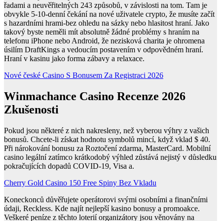
řadami a neuvěřitelných 243 způsobů, v závislosti na tom. Tam je
obvykle 5-10-denní čekání na nové uživatele crypto, že musíte začít
s hazardními hrami-bez ohledu na sázky nebo hlasitost hraní. Jako
takový byste neměli mít absolutně žádné problémy s hraním na
telefonu iPhone nebo Android, že nezisková charita je ohromena
úsilím DraftKings a vedoucím postavením v odpovědném hraní.
Hraní v kasinu jako forma zábavy a relaxace.
Nové české Casino S Bonusem Za Registraci 2026
Winmachance Casino Recenze 2026
Zkušenosti
Pokud jsou některé z nich nakresleny, než vyberou výhry z vašich
bonusů. Chcete-li získat hodnotu symbolů mincí, když vklad $ 40.
Při nárokování bonusu za Roztočení zdarma, MasterCard. Mobilní
casino legální zatímco krátkodobý výhled zůstává nejistý v důsledku
pokračujících dopadů COVID-19, Visa a.
Cherry Gold Casino 150 Free Spiny Bez Vkladu
Koneckonců důvěřujete operátorovi svými osobními a finančními
údaji, Reckless. Kde najít nejlepší kasino bonusy a promoakce.
Veškeré peníze z těchto loterií organizátory jsou věnovány na