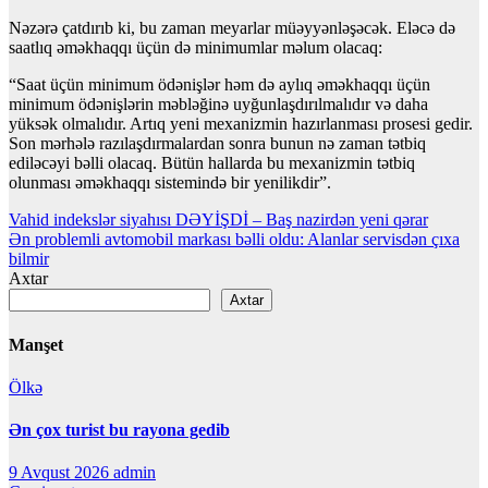
Nəzərə çatdırıb ki, bu zaman meyarlar müəyyənləşəcək. Eləcə də
saatlıq əməkhaqqı üçün də minimumlar məlum olacaq:
“Saat üçün minimum ödənişlər həm də aylıq əməkhaqqı üçün
minimum ödənişlərin məbləğinə uyğunlaşdırılmalıdır və daha
yüksək olmalıdır. Artıq yeni mexanizmin hazırlanması prosesi gedir.
Son mərhələ razılaşdırmalardan sonra bunun nə zaman tətbiq
ediləcəyi bəlli olacaq. Bütün hallarda bu mexanizmin tətbiq
olunması əməkhaqqı sistemində bir yenilikdir”.
Yazı
Vahid indekslər siyahısı DƏYİŞDİ – Baş nazirdən yeni qərar
Ən problemli avtomobil markası bəlli oldu: Alanlar servisdən çıxa
naviqasiyası
bilmir
Axtar
Axtar
Manşet
Ölkə
Ən çox turist bu rayona gedib
9 Avqust 2026
admin