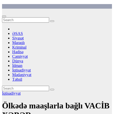
Skip
to
content
ƏSAS
Siyasət
Maraqlı
Kriminal
Hadisə
Cəmiyyət
Dünya
İdman
İqtisadiyyat
Mədəniyyət
Təhsil
İqtisadiyyat
Ölkədə maaşlarla bağlı VACİB