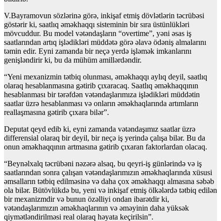
V.Bayramovun sözlərinə görə, inkişaf etmiş dövlətlərin təcrübəsi
göstərir ki, saatlıq əməkhaqqı sisteminin bir sıra üstünlükləri
mövcuddur. Bu model vətəndaşların “overtime”, yəni əsas iş
saatlarından artıq işlədikləri müddətə görə əlavə ödəniş almalarını
təmin edir. Eyni zamanda bir neçə yerdə işləmək imkanlarını
genişləndirir ki, bu da mühüm amillərdəndir.
“Yeni mexanizmin tətbiq olunması, əməkhaqqı aylıq deyil, saatlıq
olaraq hesablanmasına gətirib çıxaracaq. Saatlıq əməkhaqqının
hesablanması bir tərəfdən vətəndaşlarımıza işlədikləri müddətin
saatlar üzrə hesablanması və onların əməkhaqlarında artımların
reallaşmasına gətirib çıxara bilər”.
Deputat qeyd edib ki, eyni zamanda vətəndaşımız saatlar üzrə
differensial olaraq bir deyil, bir neçə iş yerində çalışa bilər. Bu da
onun əməkhaqqının artmasına gətirib çıxaran faktorlardan olacaq.
“Beynəlxalq təcrübəni nəzərə alsaq, bu qeyri-iş günlərində və iş
saatlarından sonra çalışan vətəndaşlarımızın əməkhaqlarında xüsusi
əmsalların tətbiq edilməsinə və daha çox əməkhaqqı almasına səbəb
ola bilər. Bütövlükdə bu, yeni və inkişaf etmiş ölkələrdə tətbiq edilən
bir mexanizmdir və bunun özəlliyi ondan ibarətdir ki,
vətəndaşlarımızın əməkhaqlarının və əməyinin daha yüksək
qiymətləndirilməsi real olaraq həyata keçirilsin”.