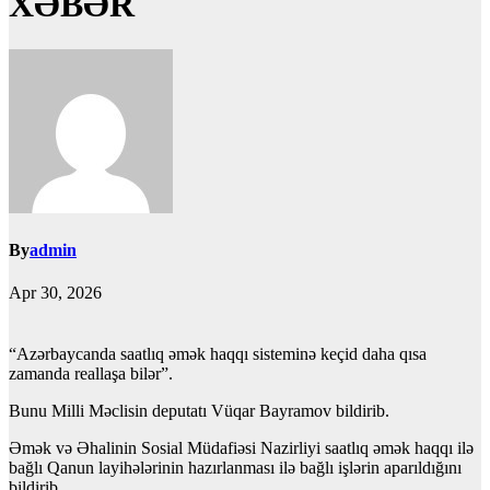
XƏBƏR
By
admin
Apr 30, 2026
“Azərbaycanda saatlıq əmək haqqı sisteminə keçid daha qısa
zamanda reallaşa bilər”.
Bunu Milli Məclisin deputatı Vüqar Bayramov bildirib.
Əmək və Əhalinin Sosial Müdafiəsi Nazirliyi saatlıq əmək haqqı ilə
bağlı Qanun layihələrinin hazırlanması ilə bağlı işlərin aparıldığını
bildirib.