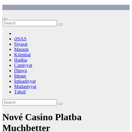
Skip
to
content
ƏSAS
Siyasət
Maraqlı
Kriminal
Hadisə
Cəmiyyət
Dünya
İdman
İqtisadiyyat
Mədəniyyət
Təhsil
Nové Casino Platba
Muchbetter