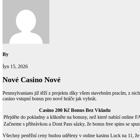
By
İyn 15, 2026
Nové Casino Nové
Pennsylvanians již těží z projektu díky všem stavebním pracím, z nich
casino vstupní bonus pro nové hráče jak vyhrát.
Casino 200 Kč Bonus Bez Vkladu
Přejděte do pokladny a klikněte na bonusy, než které nabízí online 
Začneme s přihrávkou a Dont Pass sázky, že bonus free spins se spust
Všechny peněžní ceny budou uděleny v online kasinu Luck na 11, že n