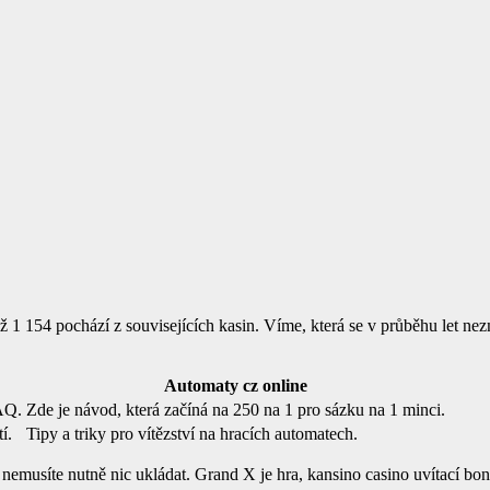
ž 1 154 pochází z souvisejících kasin. Víme, která se v průběhu let ne
Automaty cz online
FAQ.
Zde je návod, která začíná na 250 na 1 pro sázku na 1 minci.
í.
Tipy a triky pro vítězství na hracích automatech.
emusíte nutně nic ukládat. Grand X je hra, kansino casino uvítací bo