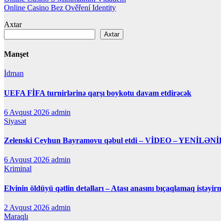
Online Casino Bez Ověření Identity
Axtar
Axtar
Manşet
İdman
UEFA FİFA turnirlərinə qarşı boykotu davam etdirəcək
6 Avqust 2026
admin
Siyasət
Zelenski Ceyhun Bayramovu qəbul etdi – VİDEO – YENİLƏNİ
6 Avqust 2026
admin
Kriminal
Elvinin öldüyü qətlin detalları – Atası anasını bıçaqlamaq istəyir
2 Avqust 2026
admin
Maraqlı