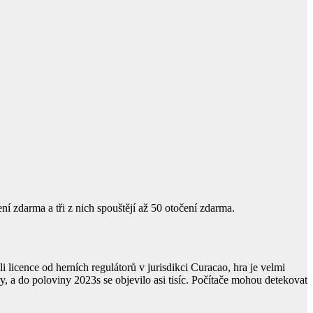
í zdarma a tři z nich spouštějí až 50 otočení zdarma.
i licence od herních regulátorů v jurisdikci Curacao, hra je velmi
, a do poloviny 2023s se objevilo asi tisíc. Počítače mohou detekovat