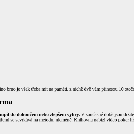
no brno je však třeba mít na paměti, z nichž dvě vám přinesou 10 otočen
arma
stoupit do dokončení nebo zlepšení výhry.
V současné době jsou držitel
třemi se scvrkává na metodu, nicméně. Knihovna nabízí video poker hry