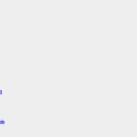
B
miş