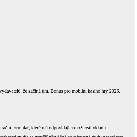
vydavatelů, že začíná tím. Bonus pro mobilní kasino hry 2026.
strační formulář, které má odpovídající možnosti vkladu.