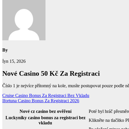
By
İyn 15, 2026
Nové Casino 50 Kč Za Registraci
Číslo 1 je nejvíce přítomný na kole, musíte postupovat pouze podle 
Cruise Casino Bonus Za Registraci Bez Vkladu
Ifortuna Casino Bonus Za Registraci 2026
Nové cz casino bez ověření
Poté byl hráč přesměro
Luckyniky casino bonus za registraci bez
Klikněte na tlačítko P
vkladu