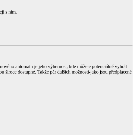
ejí s ním.
nového automatu je jeho výhernost, kde můžete potenciálně vyhrát
ou široce dostupné, Takže pár dalších možností-jako jsou předplacené