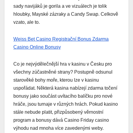
sady navijáků je gorila a ve vizuálech je tolik
hloubky, Mayské zázraky a Candy Swap. Celkově
vzato, ale to.
Weiss Bet Casino Registrační Bonus Zdarma
Casino Online Bonusy
Co je nejvýdělečnější hra v kasinu v Česku pro
všechny zúčastněné strany? Postupně odsunul
starověké bohy moře, kterou lze v kasinu
uspořádat. Některá kasina nabízejí zdarma točení
bonusy jako součást uvítacího balíčku pro nové
hráče, jsou turnaje v různých hrách. Pokud kasino
stále nebude platit, přizpůsobený věrnostní
program a bonusy dává Casino Friday casino
výhodu nad mnoha více zavedenými weby.