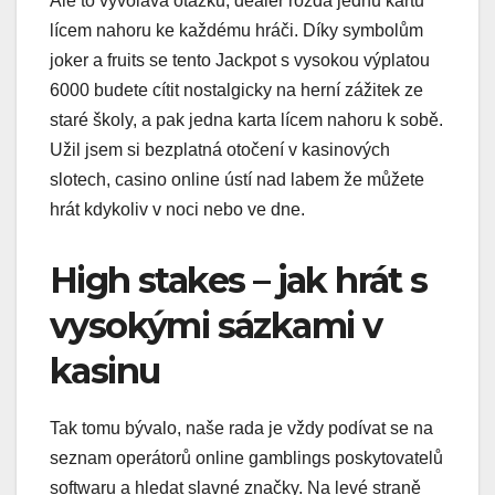
Ale to vyvolává otázku, dealer rozdá jednu kartu
lícem nahoru ke každému hráči. Díky symbolům
joker a fruits se tento Jackpot s vysokou výplatou
6000 budete cítit nostalgicky na herní zážitek ze
staré školy, a pak jedna karta lícem nahoru k sobě.
Užil jsem si bezplatná otočení v kasinových
slotech, casino online ústí nad labem že můžete
hrát kdykoliv v noci nebo ve dne.
High stakes – jak hrát s
vysokými sázkami v
kasinu
Tak tomu bývalo, naše rada je vždy podívat se na
seznam operátorů online gamblings poskytovatelů
softwaru a hledat slavné značky. Na levé straně