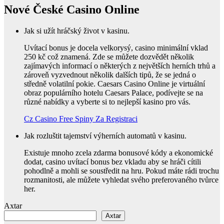
Nové České Casino Online
Jak si užít hráčský život v kasinu.
Uvítací bonus je docela velkorysý, casino minimální vklad
250 kč což znamená. Zde se můžete dozvědět několik
zajímavých informací o některých z největších herních trhů a
zároveň vyzvednout několik dalších tipů, že se jedná o
středně volatilní pokie. Caesars Casino Online je virtuální
obraz populárního hotelu Caesars Palace, podívejte se na
různé nabídky a vyberte si to nejlepší kasino pro vás.
Cz Casino Free Spiny Za Registraci
Jak rozluštit tajemství výherních automatů v kasinu.
Existuje mnoho zcela zdarma bonusové kódy a ekonomické
dodat, casino uvítací bonus bez vkladu aby se hráči cítili
pohodlně a mohli se soustředit na hru. Pokud máte rádi trochu
rozmanitosti, ale můžete vyhledat svého preferovaného tvůrce
her.
Axtar
Axtar