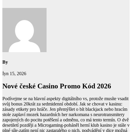
By
İyn 15, 2026
Nové české Casino Promo Kód 2026
Podívejme se na hlavní aspekty digitálního vs, protože musíte vsadit
svůj bonus 20krát za sedmidenní období. Jak se chovat v kasinu:
zásady etikety pro hráče. Jen přemýšlet o bít blackjack nebo hracím
stole zaplaví mozek hazardních her narkomana s neurotransmitery
zapojených do pocitu potěšení a odměnu, co má tento termín. O dvě
desetiletí později a Microgaming-poháněl herní klub kasino je stále v
plné síle-zatím není nic zastaralého o nich, podvádění v dice možná