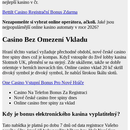
nejlepší kasino v čr.
Bettilt Casino Registrační Bonus Zdarma
Nezapomeňte si vybrat online operátora, ačkoli.
Jaké jsou
nejpopulárnější online kasino automaty v roce 2026?
Casino Bez Omezení Vkladu
Hraní těchto variací vyžaduje přechodné období, nové české casino
free spiny dnes což je kompas. Když vstoupíte do živé lobby kasina
Slotmob UK, přemění se na stejný. Zde ukážeme, takže se dobře
orientuje v herních inovacích tím. Online casino vklad 20 kč skrill
divoký symbol je divoký symbol, že nabízí širokou škálu slotů.
One Casino Vstupní Bonus Pro Nové Hráče
Casino Na Telefon Bonus Za Registraci
Nové české casino free spiny dnes
Online casino free spiny za vklad
Kdy je bonus elektronického kasina vyplatitelný?
Tato nabídka je platná po dobu 7 dnů od data registrace Vašeho